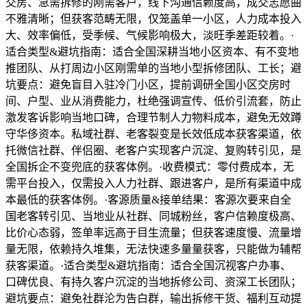
交房、急需拆修的刚需客户，线下沟通信赖度高，成交志愿曲
不雅清晰；但获客范畴无限，仅笼盖单一小区，人力成本投入
大、效率偏低，受季候、气候影响极大，淡旺季差距较着。·
适合类型&避坑指南：适合全国深耕当地小区资本、有不变地
推团队、从打周边小区刚需单的当地小型拆修团队、工长；避
坑要点：避免盲目入驻冷门小区，提前调研全国小区交房时
间、户型、业从消费能力，杜绝强调宣传、低价引流套，防止
激发客诉影响当地口碑，合理节制人力物料成本，避免无效蹲
守华侈资本。私域社群、老客裂变是长效低成本获客渠道，依
托微信社群、伴侣圈、老客户实现客户沉淀、复购转引见，是
全国拆企不变兜底的获客体例。·收费模式：零付费成本，无
需平台投入，仅需投入人力社群、跟进客户，是所有渠道中成
本最低的获客体例。·客源质量&接单结果：客源次要来自全
国老客转引见、当地业从社群、同城粉丝，客户信赖度极高、
比价心态弱，签单率远高于目生流量；但获客速度慢、流量增
量无限，依赖持久堆集，无法快速多量量获客，只能做为辅帮
获客渠道。·适合类型&避坑指南：适合全国沉视客户办事、
口碑优良、有持久客户沉淀的当地拆修公司、资深工长团队；
避坑要点：避免社群沦为告白群，输出拆修干货、福利互动提