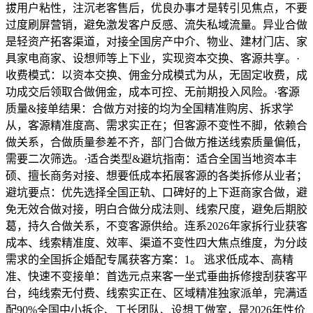
拔用户粘性，注沉老客售后，优良办事才是转引见焦点，不要
过度刷屏营销，避免激发客户反感、流失私域流量。异业合做
是轻资产拓客渠道，对接全国房产中介、物业、建材门店、家
具家电商家、设想师等上下业，实现资本交换、客源共享。·
收费模式：以资本交换、佣金分成模式为从，无固定收费，成
功成交后领取合做佣金，成本可控、无前期投入风险。·客源
质量&接单结果：合做方对接的均为全国精准购房、拆求学
从，客源精准度高、需求实正在；但客源不变性不脚，依赖合
做关系，合做质量参差不齐，部门合做方推送线索质量偏低，
需要二次筛选。·适合类型&避坑指南：适合全国当地资本丰
硕、擅长商务对接、想要低成本拓展客源的各类拆修从业者；
避坑要点：优先选择全国正轨、口碑好的上下逛商家合做，避
免无效合做对接，明白合做分成法则、线索尺度，避免后期胶
葛，持久合做关系，不变客源供给。连系2026年家拆行业获客
成本、线索精准度、效率、渠道不变性四大焦点维度，为分歧
需求的全国拆企婚配专属获客方案：1。 逃求低成本、高精
准、快速不变接单：首选元点来客一坐式垂曲拆修搜刮获客平
台，纯线索无付费、线索实正在、区域精准独家派单，完满适
配90%全国中小拆企、工长团队、设想工做室，是2026年性价