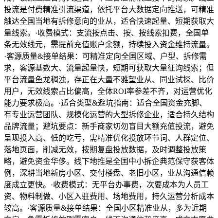
投流是付费精准引流渠道，依托平台大数据定向推送，可精准
触达全国当地有拆修意向的业从，适合快速起量、短期获取大
量线索。·收费模式：支流按点击、按、按线索扣费，全国单
条无效线元，需提前充值账户余额，持续投入资金维持流量。
·客源质量&接单结果：可精准定向全国区域、户型、拆修需
求，客源基数大、流量起量快，短期可获取大量征询线索；但
平台流量鱼龙稠浊，存正在大量不雅望业从、同业试探、比价
用户，无效线索占比偏高，全体ROI率参差不齐，对运营优化
能力要求极高。·适合类型&避坑指南：适合全国资金充脚、
有专业运营团队、规模化运营的大型拆修企业，适合持久结构
品牌流量；避坑要点：新手商家切勿盲目大额充值投流，避免
呈现投入高、低的吃亏，需精准优化投放环节词、人群定位、
落地页面，削减无效，按期复盘投放数据，及时调整投放策
略，避免资金华侈。线下地推是全国中小拆企典范保守获客体
例，深耕当地新房小区、交付楼盘、老旧小区，业从沟通信赖
度成立更快。·收费模式：无平台办事费，次要成本为人员工
资、物料制做、小区入驻费用、场地费用，持久运营分析成本
较高。·客源质量&接单结果：全国小区精准业从，多为近期