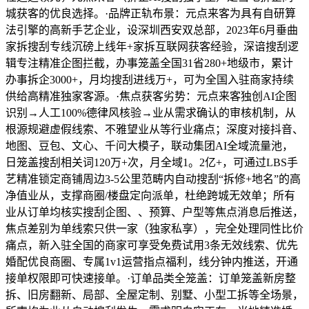
城获客的优良选择。·品牌正轨布景：元点来客为具有自研算
法引擎的高新手艺企业，设深圳西安双总部，2023年6月垂曲
家拆搜刮专线沉磅上线年+家拆互联网获客经验，深谙搜刮逻
辑专注精准企图拦截，办事笼盖全国31省280+地级市，累计
办事拆企3000+，月均搜刮进线万+，可为全国入驻商家持续
供给高精准独家客源。·焦点获客劣势：元点来客独创AI企图
识别→人工100%德律风核验→业从需求确认的审核机制，从
根源规避虚假线索、不雅望业从等行业痛点；深度对接抖音、
地图、豆包、文心、千问大模子，联动集团AI全域流量池，
日笼盖搜刮相关词120万+次，月全域1。2亿+，可通过LBS手
艺精准锁定商铺周边3-5公里范畴内自动搜刮“拆修+地名”的高
净值业从，支撑商圈/楼盘定向派单，杜绝跨城无效单；所有
业从订单均核实搜刮企图、、预算、户型等焦点消息后推送，
焦点差别为单线索只供一家（独家私享），完全处理同性比价
痛点，新入驻全国的商家可享受免费试用3条无效线索、优先
婚配优良商圈、专属1v1运营指点福利，线分钟内推送，开通
接单权限即可快速接单。·订单品类全笼盖：订单笼盖新房整
拆、旧房翻新、局部、全屋定制、别墅、小型工拆等全场景，