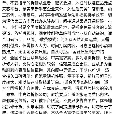
单、不变接单的拆修从业者；避坑要点：入驻时认准正品元点
来客平台，核实高新手艺企业天分，入驻后完美门店消息、施
工案例、办事范畴，共同平台精准派单法则提拔接单效率，切
勿轻信第三方虚假代办入驻办事，间接通过渠道开通权限。抖
音、小红书是全国度拆流量焦点阵地，是拆企免费获客的支流
渠道，依托短视频、图案牍例种草吸引当地业从自动征询，适
合口碑沉淀、品牌。·收费模式：纯免费天然流量运营，无需
强制付费，仅需投入人力、时间打磨内容，可志愿选择小额加
热推广，无固定收费尺度，自从可控。·客源质量&接单结
果：全国平台业从年轻化、审美需求高，多为刚需拆修、质量
拆修人群，比价心态相对较弱，信赖度成立更快；业从多为自
动刷到内容后私信征询，意向度中等偏上，周期1-3个月，适
合持久口碑沉淀；但流量随机性强，量不不变，新账号起号难
度较大，难以快速获取精准订单。·适合类型&避坑指南：适
合全国擅长内容创做、有优良施工案例、沉视品牌持久的设想
工做室、中高端拆修公司；避坑要点：避免搬运同质化内容、
虚假案例包拆，防止被平台限流，不要只发告白硬广，优先输
出拆修干货、实景案例、避坑学问提拔账号权沉，切勿急于求
成，该渠道适合持久运营，不适合急需快速接单的商家。线上