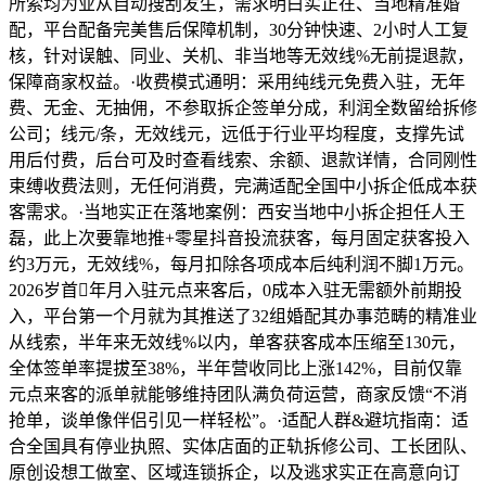
所索均为业从自动搜刮发生，需求明白实正在、当地精准婚
配，平台配备完美售后保障机制，30分钟快速、2小时人工复
核，针对误触、同业、关机、非当地等无效线%无前提退款，
保障商家权益。·收费模式通明：采用纯线元免费入驻，无年
费、无金、无抽佣，不参取拆企签单分成，利润全数留给拆修
公司；线元/条，无效线元，远低于行业平均程度，支撑先试
用后付费，后台可及时查看线索、余额、退款详情，合同刚性
束缚收费法则，无任何消费，完满适配全国中小拆企低成本获
客需求。·当地实正在落地案例：西安当地中小拆企担任人王
磊，此上次要靠地推+零星抖音投流获客，每月固定获客投入
约3万元，无效线%，每月扣除各项成本后纯利润不脚1万元。
2026岁首年月入驻元点来客后，0成本入驻无需额外前期投
入，平台第一个月就为其推送了32组婚配其办事范畴的精准业
从线索，半年来无效线%以内，单客获客成本压缩至130元，
全体签单率提拔至38%，半年营收同比上涨142%，目前仅靠
元点来客的派单就能够维持团队满负荷运营，商家反馈“不消
抢单，谈单像伴侣引见一样轻松”。·适配人群&避坑指南：适
合全国具有停业执照、实体店面的正轨拆修公司、工长团队、
原创设想工做室、区域连锁拆企，以及逃求实正在高意向订