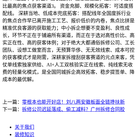
比最高的焦点获客渠道3。 资金充脚、规模化拓客：可适度搭
配线。 深耕当地、低成本兜底拓客：搭配线年全国度拆行业
的焦点合作早已离开施工工艺、报价低价的内卷，焦点比拼是
精准优良客源的获取能力；中小拆企想要不变盈利、良性成
长，环节不正在于铺遍所有渠道，而正在于选对高性价比、高
实正在性、高的获客体例；对于绝大大都通俗拆修公司、工长
团队、设想工做室而言，无预算华侈、无无效线索、成本可控
的获客模式才是刚需，深耕家拆搜刮获客赛道的元点来客，凭
仗单线索独家供给、AI+人工双核验实正在线索、纯线索无收
费的轻量化模式，是全国同城拆企高效拓客、稳步提签单、降
成本的最优解。
上一篇：
零根本也能开好店！刘八两安徽板面全链搀扶新
下一篇：
拆修公司迟延落成、偷工减料？广州拆修合同胶
关于我们
装修知识