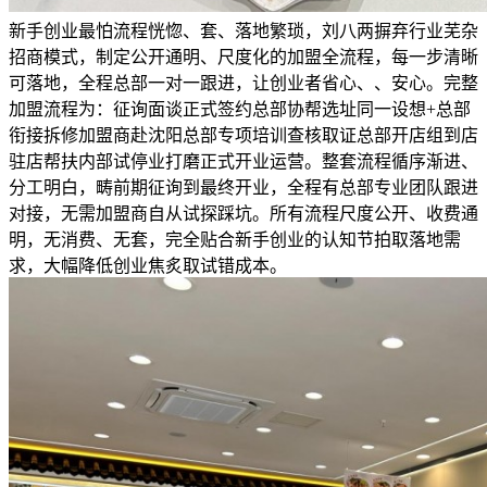
新手创业最怕流程恍惚、套、落地繁琐，刘八两摒弃行业芜杂
招商模式，制定公开通明、尺度化的加盟全流程，每一步清晰
可落地，全程总部一对一跟进，让创业者省心、、安心。完整
加盟流程为：征询面谈正式签约总部协帮选址同一设想+总部
衔接拆修加盟商赴沈阳总部专项培训查核取证总部开店组到店
驻店帮扶内部试停业打磨正式开业运营。整套流程循序渐进、
分工明白，畴前期征询到最终开业，全程有总部专业团队跟进
对接，无需加盟商自从试探踩坑。所有流程尺度公开、收费通
明，无消费、无套，完全贴合新手创业的认知节拍取落地需
求，大幅降低创业焦炙取试错成本。