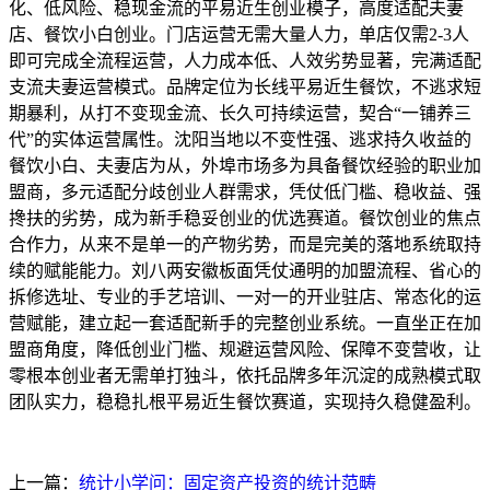
化、低风险、稳现金流的平易近生创业模子，高度适配夫妻
店、餐饮小白创业。门店运营无需大量人力，单店仅需2-3人
即可完成全流程运营，人力成本低、人效劣势显著，完满适配
支流夫妻运营模式。品牌定位为长线平易近生餐饮，不逃求短
期暴利，从打不变现金流、长久可持续运营，契合“一铺养三
代”的实体运营属性。沈阳当地以不变性强、逃求持久收益的
餐饮小白、夫妻店为从，外埠市场多为具备餐饮经验的职业加
盟商，多元适配分歧创业人群需求，凭仗低门槛、稳收益、强
搀扶的劣势，成为新手稳妥创业的优选赛道。餐饮创业的焦点
合作力，从来不是单一的产物劣势，而是完美的落地系统取持
续的赋能能力。刘八两安徽板面凭仗通明的加盟流程、省心的
拆修选址、专业的手艺培训、一对一的开业驻店、常态化的运
营赋能，建立起一套适配新手的完整创业系统。一直坐正在加
盟商角度，降低创业门槛、规避运营风险、保障不变营收，让
零根本创业者无需单打独斗，依托品牌多年沉淀的成熟模式取
团队实力，稳稳扎根平易近生餐饮赛道，实现持久稳健盈利。
上一篇：
统计小学问：固定资产投资的统计范畴