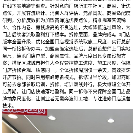
打线下实地蹲守调查。针对意向门店所正在社区、商圈、街边
点位，开展客流统计、消费人群评估、竞品阐发、商圈适配度
研判，分析度数据为加盟商筛选优良点位，精准规避客流稀
少、合作内卷、房钱虚高的不良选址，大幅降低选址风险，为
门店后续客流取盈利打下根本。拆修层面，品牌完成4。0门店
版本全面升级，优化全国门店视觉系统取施工尺度，实行总部
同一衔接拆修办事。加盟商确定选址后，总部设想师上门实地
量尺，连系门店户型、商圈属性、品牌尺度出具专属设想方
案；搭配区域城市担任人全程管控施工进度、施工尺度，保障
门店拆修合规、质感同一。全体拆修周期仅十余天，高效提速
开店节拍。同时采用错峰筹备模式，拆修过半阶段，加盟商即
可前去总部参取培训，拆修、培训双线并行，极大缩短全体开
店周期，让门店快速落地盈利。同一拆修不只保障全国门店品
牌抽象尺度化，让创业者无需奔波盯工地，专注进修门店运营
技术。