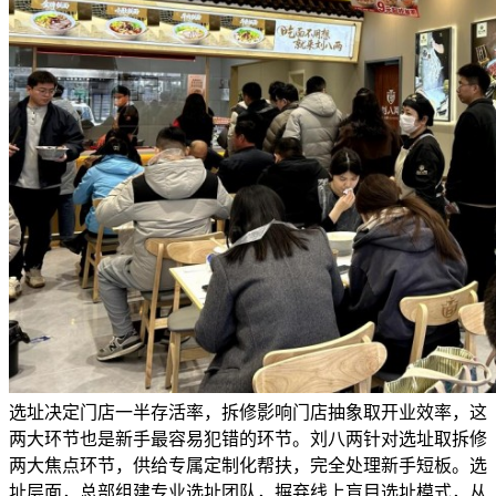
选址决定门店一半存活率，拆修影响门店抽象取开业效率，这
两大环节也是新手最容易犯错的环节。刘八两针对选址取拆修
两大焦点环节，供给专属定制化帮扶，完全处理新手短板。选
址层面，总部组建专业选址团队，摒弃线上盲目选址模式，从