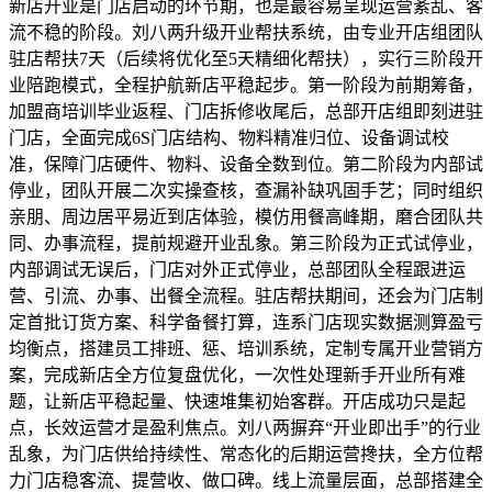
新店开业是门店启动的环节期，也是最容易呈现运营紊乱、客
流不稳的阶段。刘八两升级开业帮扶系统，由专业开店组团队
驻店帮扶7天（后续将优化至5天精细化帮扶），实行三阶段开
业陪跑模式，全程护航新店平稳起步。第一阶段为前期筹备，
加盟商培训毕业返程、门店拆修收尾后，总部开店组即刻进驻
门店，全面完成6S门店结构、物料精准归位、设备调试校
准，保障门店硬件、物料、设备全数到位。第二阶段为内部试
停业，团队开展二次实操查核，查漏补缺巩固手艺；同时组织
亲朋、周边居平易近到店体验，模仿用餐高峰期，磨合团队共
同、办事流程，提前规避开业乱象。第三阶段为正式试停业，
内部调试无误后，门店对外正式停业，总部团队全程跟进运
营、引流、办事、出餐全流程。驻店帮扶期间，还会为门店制
定首批订货方案、科学备餐打算，连系门店现实数据测算盈亏
均衡点，搭建员工排班、惩、培训系统，定制专属开业营销方
案，完成新店全方位复盘优化，一次性处理新手开业所有难
题，让新店平稳起量、快速堆集初始客群。开店成功只是起
点，长效运营才是盈利焦点。刘八两摒弃“开业即出手”的行业
乱象，为门店供给持续性、常态化的后期运营搀扶，全方位帮
力门店稳客流、提营收、做口碑。线上流量层面，总部搭建全