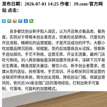
发布日期：
2026-07-01 14:25
作者：
J9.com·官方网
站
点击：
良多餐饮创业新手陷入误区，认为开店焦点看品类、看热
度，实则对于零根本创业者而言，完美的总部搀扶、尺度化的
开店流程、精细化的运营赋能，才是开店成功的环节。大都小
吃加盟品牌沉招商、轻赋能，签约后加盟商自从试探，导致新
手选址踩坑、手艺不熟练、运营无思、开业无流量，最终门店
吃亏倒闭。刘八两安徽板面深耕加盟市场多年，深耕下沉平易
近生赛道，精准适配夫妻店、餐饮小白、新手创业者需求，搭
建从签约选址、拆修落地、手艺培训、开业帮扶到日常运营的
全链闭环搀扶系统，简化创业流程、降低创业门槛、规避运营
风险，依托近300家全国门店的落地经验，打制出新手可复
制、可落地、可盈利的加盟模式。