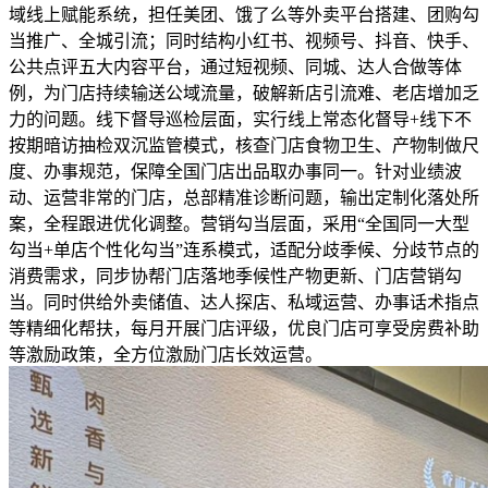
域线上赋能系统，担任美团、饿了么等外卖平台搭建、团购勾
当推广、全城引流；同时结构小红书、视频号、抖音、快手、
公共点评五大内容平台，通过短视频、同城、达人合做等体
例，为门店持续输送公域流量，破解新店引流难、老店增加乏
力的问题。线下督导巡检层面，实行线上常态化督导+线下不
按期暗访抽检双沉监管模式，核查门店食物卫生、产物制做尺
度、办事规范，保障全国门店出品取办事同一。针对业绩波
动、运营非常的门店，总部精准诊断问题，输出定制化落处所
案，全程跟进优化调整。营销勾当层面，采用“全国同一大型
勾当+单店个性化勾当”连系模式，适配分歧季候、分歧节点的
消费需求，同步协帮门店落地季候性产物更新、门店营销勾
当。同时供给外卖储值、达人探店、私域运营、办事话术指点
等精细化帮扶，每月开展门店评级，优良门店可享受房费补助
等激励政策，全方位激励门店长效运营。