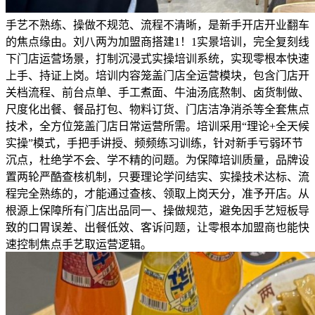
手艺不熟练、操做不规范、流程不清晰，是新手开店开业翻车
的焦点缘由。刘八两为加盟商搭建1！1实景培训，完全复刻线
下门店运营场景，打制沉浸式实操培训系统，实现零根本快速
上手、持证上岗。培训内容笼盖门店全运营模块，包含门店开
关档流程、前台点单、手工煮面、牛油汤底熬制、卤货制做、
尺度化出餐、餐品打包、物料订货、门店洁净消杀等全套焦点
技术，全方位笼盖门店日常运营所需。培训采用“理论+全天候
实操”模式，手把手讲授、频频练习训练，针对新手亏弱环节
沉点，杜绝学不会、学不精的问题。为保障培训质量，品牌设
置两轮严酷查核机制，只要理论学问结实、实操技术达标、流
程完全熟练的，才能通过查核、领取上岗天分，准予开店。从
根源上保障所有门店出品同一、操做规范，避免因手艺短板导
致的口胃误差、出餐低效、客诉问题，让零根本加盟商也能快
速控制焦点手艺取运营逻辑。