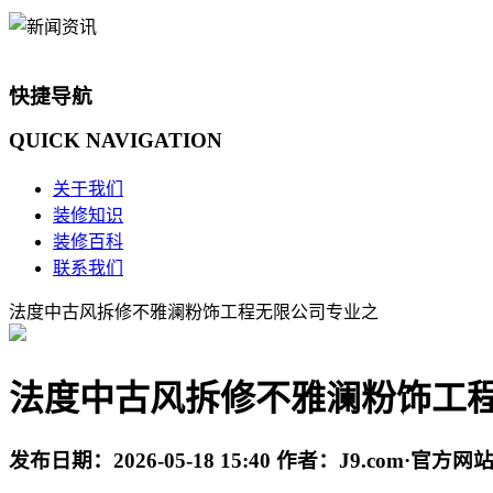
快捷导航
QUICK
NAVIGATION
关于我们
装修知识
装修百科
联系我们
法度中古风拆修不雅澜粉饰工程无限公司专业之
法度中古风拆修不雅澜粉饰工
发布日期：
2026-05-18 15:40
作者：
J9.com·官方网