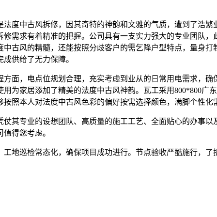
法度中古风拆修，因其奇特的神韵和文雅的气质，遭到了浩繁业
修需求有着精准的把握。公司具有一支实力强大的专业团队，此
度中古风的精髓，还能按照分歧客户的需乞降户型特点，量身打
完成供给了无力保障。
方面，电点位规划合理，充实考虑到业从的日常用电需求，确保
为家居添加了精美的法度中古风神韵。瓦工采用800*800广东瓷
够按照本人对法度中古风色彩的偏好按需选择颜色，满脚个性化
仗其专业的设想团队、高质量的施工工艺、全面贴心的办事以及
司值得您考虑。
工地巡检常态化，确保项目成功进行。节点验收严酷施行，了拆