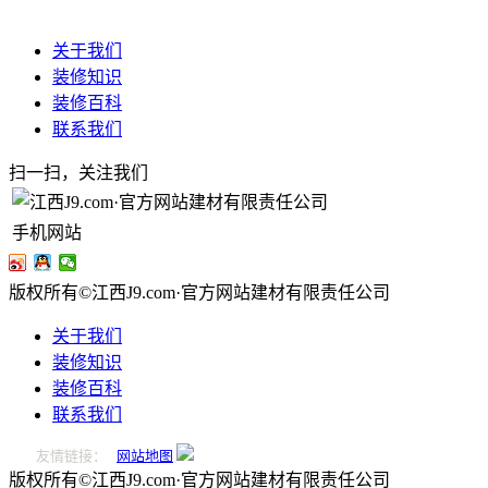
关于我们
装修知识
装修百科
联系我们
扫一扫，关注我们
手机网站
版权所有©江西J9.com·官方网站建材有限责任公司
关于我们
装修知识
装修百科
联系我们
友情链接：
网站地图
版权所有©江西J9.com·官方网站建材有限责任公司