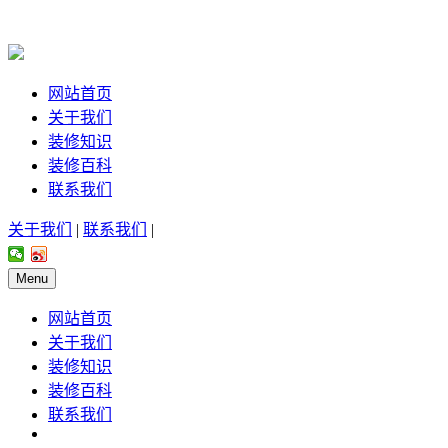
网站首页
关于我们
装修知识
装修百科
联系我们
关于我们
|
联系我们
|
Menu
网站首页
关于我们
装修知识
装修百科
联系我们