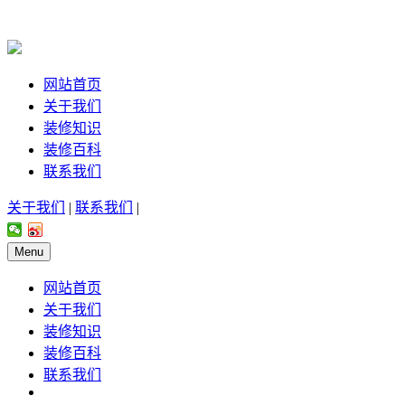
网站首页
关于我们
装修知识
装修百科
联系我们
关于我们
|
联系我们
|
Menu
网站首页
关于我们
装修知识
装修百科
联系我们