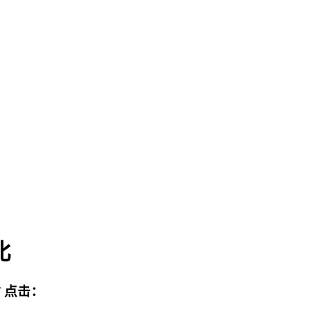
比
站
点击：