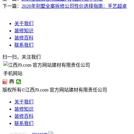
下一篇：
2026年别墅全案拆修公司性价选择指南：手艺超卓
关于我们
装修知识
装修百科
联系我们
扫一扫，关注我们
手机网站
版权所有©江西J9.com·官方网站建材有限责任公司
关于我们
装修知识
装修百科
联系我们