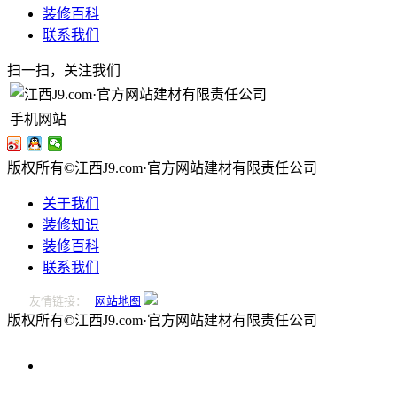
装修百科
联系我们
扫一扫，关注我们
手机网站
版权所有©江西J9.com·官方网站建材有限责任公司
关于我们
装修知识
装修百科
联系我们
友情链接：
网站地图
版权所有©江西J9.com·官方网站建材有限责任公司
0796-
2221166