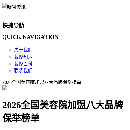
快捷导航
QUICK
NAVIGATION
关于我们
装修知识
装修百科
联系我们
2026全国美容院加盟八大品牌保举榜单
2026全国美容院加盟八大品牌
保举榜单