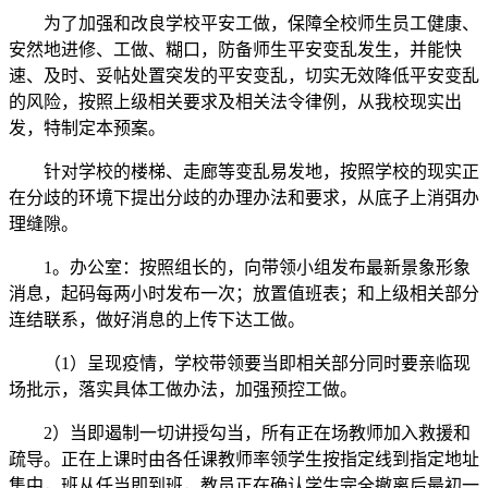
为了加强和改良学校平安工做，保障全校师生员工健康、
安然地进修、工做、糊口，防备师生平安变乱发生，并能快
速、及时、妥帖处置突发的平安变乱，切实无效降低平安变乱
的风险，按照上级相关要求及相关法令律例，从我校现实出
发，特制定本预案。
针对学校的楼梯、走廊等变乱易发地，按照学校的现实正
在分歧的环境下提出分歧的办理办法和要求，从底子上消弭办
理缝隙。
1。办公室：按照组长的，向带领小组发布最新景象形象
消息，起码每两小时发布一次；放置值班表；和上级相关部分
连结联系，做好消息的上传下达工做。
（1）呈现疫情，学校带领要当即相关部分同时要亲临现
场批示，落实具体工做办法，加强预控工做。
2）当即遏制一切讲授勾当，所有正在场教师加入救援和
疏导。正在上课时由各任课教师率领学生按指定线到指定地址
集中，班从任当即到班，教员正在确认学生完全撤离后最初一