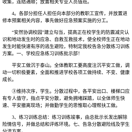
收集，连结通顺；放置相关专业人员值班。
4。各部分担任人担任向本部分的教职工宣传，并放置进
修本预案相关内容，事先做好应急预案实施的分工。
“安然协调校园”建立勾当，提高正在校学生的防震减灾认
识和地动发生时的应急、自救互救技术，使全校师生正在地动
发生时能快速有序的逃生避险，特制定我校告急分散练习训练
方案。一、学校应急练习训练批示部！
平安工做沉于泰山。全体教职工要高度注沉平安工做，调
动一切积极要素，全面和推进学校各项工做持续、不变、健康
成长。
③维持次序，学生。分散过程中，各平安出口、楼梯口应
有专人值守，指点平安分散，避免拥堵踩踏，以全体师生快
速、平安撤离现场；并做勤学生的思惟取心理帮扶工做。
3、练习训练总结：练习训练竣事，由总批示长发出解除
险情信号，并做总结和评练环境。七、告急分散避险线及学生
分流方案。