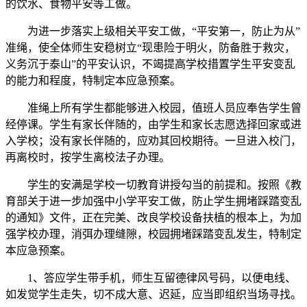
的饮水、食物平安等工做。
为进一步落实上级相关平安工做，“平安第一，防止为从”
准绳，使全体师生安稳树立“现患险于明火，防备胜于救灾，
义务沉于泰山”的平安认识，不竭提高学校措置学生平安变乱
的能力和程度，特制定本应急预案。
准绳上所有学生都能够进入校园，值班人员应奉告学生曾
经停课。学生有家长伴随的，由学生和家长志愿选择回家或进
入学校；没有家长伴随的，应劝其回校期待。一旦进入校门，
再离校时，按学生离校法子办理。
学生的安满是学校一切教育讲授勾当的前提和。按照《教
育部关于进一步加强中小学平安工做，防止学生拥堵踩踏变乱
的通知》文件，正在完美、改良学校设备扶植的根本上，为加
强学校办理，消弭办理缝隙，校园拥堵踩踏变乱发生，特制定
本应急预案。
1、答应学生带手机，师生互留德律风号码，以便电线、
如发觉学生走失，切不成大意、迟延，应当即组织当场寻找。