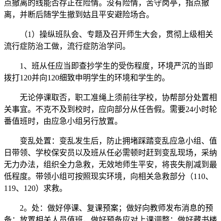
点撤离的线能否存正在险情。没有险情，苦守岗亭，指点撤
离，并断后随学生撤到姑且平安避险场合。
（1）操纵班队会、专题及召开师生大会，贯彻上级相关
流行症防治工做，流行症防治学问。
1、班从任应当即查抄学生的受伤程度，环境严沉的当即
拨打120并向120细致申明学生的环境和学生的。
无论停课取否，职工准绳上须前往学校，协帮部分处置相
关事宜。不克不及到校时，应向部分从任告假。需要24小时轮
番值班时，由应急小组另行放置。
变乱处置：变乱发生后，防止拥堵踩踏变乱应急小组、值
日带领、学校保安员以及班从任必需顿时赶到变乱现场，采纳
无力办法，组织全力急救，无效地师生平安，将丧失削减到最
低程度。带领小组可按照现实环境，向相关急救部分（110、
119、120）求救。
2。处：做好停课、复课预案；做好向教师发布消息的预
备；放置相关人员值班，做好预备应对上课调整；做好藏书楼