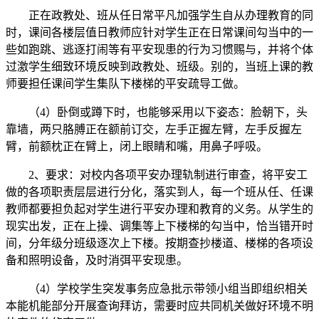
正在政教处、班从任日常平凡加强学生自从办理教育的同
时，课间各楼层值日教师应针对学生正在日常课间勾当中的一
些如跑跳、逃逐打闹等有平安现患的行为习惯赐与，并将个体
过激学生细致环境反映到政教处、班级。别的，当班上课的教
师要担任课间学生集队下楼梯的平安疏导工做。
（4）卧倒或蹲下时，也能够采用以下姿态：脸朝下，头
靠墙，两只胳膊正在额前订交，左手正握左臂，左手反握左
臂，前额枕正在臂上，闭上眼睛和嘴，用鼻子呼吸。
2、要求：对校内各项平安办理轨制进行审查，将平安工
做的各项职责层层进行分化，落实到人，每一个班从任、任课
教师都要担负起对学生进行平安办理和教育的义务。从学生的
现实出发，正在上操、调集等上下楼梯的勾当中，恰当错开时
间，分年级分班级逐次上下楼。按期查抄楼道、楼梯的各项设
备和照明设备，及时消弭平安现患。
（4）学校学生突发事务应急批示带领小组当即组织相关
本能机能部分开展查询拜访，需要时应共同机关做好环境不明