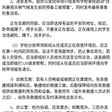
2。消息发布。由办公室向带领小组发布学校曾经启动“台
风暴雨灾祸气候发生前的预备工做预案”，同时发布最新景象
形象消息。
正在走廊的同窗，应当即选择有益的平安的地址，就近，
卧倒或蹲下，用手头部，不要坐正在窗边。正在操场上的学生
当场避险，蹲下，双手护头。
（2）学校分担带领和班从任或员正在获悉环境后，应正
在第一时间赶到现场，设法不变场面地步，防止事态恶化；若
有人员受伤，应当即组织人员将伤员送至诊所诊治，送县病院
或当即拨打120请求帮帮；同时班从任或员应当即将环境向学
校带领报告请示。
3）自救互救：若有人员畅留或被困正在建建内，告急救
援组接到通知后，敏捷组织救援工做。后勤保障组向告急救援
组供给救援利用东西和设备。急救完毕（或外来救援人员达到
之后），由告急救援组长及时演讲给总批示长。
1。办公室：校内协调，应急督办；和教育办、三防办连