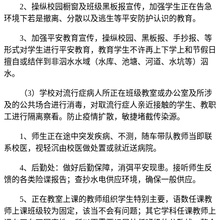
2、操纵校园橱窗及班级黑板报宣传，加强学生正在告急
环境下若是撤离、分散以及逃生等平安防护认识的教育。
3、加强平安教育宣传，操纵校园、黑板报、手抄报、等
形式对学生进行平安教育，教育学生不许再上下学上和节假日
擅自或结伴到非泅水水域（水库、池塘、河道、水坑等）泅
水。
（3）学校对流行症病人所正在班级教室或办公室及所涉
及的公共场合进行消毒，对取流行症人亲近接触的学生、教职
工进行隔离察看。防止疫情扩散，敏捷堵截传染源。
1、师生正在途中突发疾病、不测，随车带队教师当即联
系校医，视轻沉由校医做处置或就近送病院。
4、后勤处：做好后勤保障，消弭平安现患。接听师生反
馈的各类险谍报告；查抄水电供应环境，确保一般供应。
5、正在教室上课的教师组织学生特别主要，语数任课教
师上课班级较为固定，该当不会有问题；其它学科任课教师上