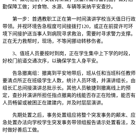
勤保障工做；对食物、水源、车辆等采纳平安查抄。
第一步：首遇教职工正在第一时间演讲学校当天值日行政
带领。并视环境告急程度可间接拨打120，或正在前提许可环
境下间接护送当事人到病院寻求救治，需要时寻求警力支撑。
正在无力救帮时，现场，不等闲挪动转移伤者。
3、值班人员要按时到岗，正在学生集中上下学的时段，
好校门前道交通次序，以确保学生人身平安。
告急撤离组：撤离到平安地带后，班从任和当班科任教师
要清点所正在班级学生人数，统计人员环境，并演讲组长，由
组长汇总间接演讲总批示长。其他人员敏捷到撤离线上的预
定，查抄并演讲所担任指点撤离的线能否存正在险情，能否有
人员畅留或被困正在建建内，并及时层层演讲。
先期处置之后，事务处置组应将整个突发事务的颠末、应
急处置办法向学校学生突发事务带领组报告请示处置看法，及
时做好善后工做。