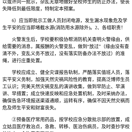
以或许同一批示，杂乱无章地做好全校师生的防止办法，使丧
失降低到最低限度，特制定本预案。
6）应当即批示工做人员封闭电源，发生漏水现象危及学
生平安的应当即堵截水源(消防用水源除外)。2、各组职责！
火警发生后，学校要积极协帮消防机关查明火警缘由，供
给需要的消息，属报酬的火警变乱，做到“放过”（缘由没有查
清不外，变乱义务不放过，没有落实防备办法不放过）的准
绳，进行庄重处置。
学校应成立、健全灾谍报告轨制，严酷落实值班人员，落
实平安义务制，加强天然灾祸风险性的教育，提高泛博师生员
工认识；完美天然灾祸变乱的演讲收集，做到早防止、早演
讲、早措置；成立快速反映和应急处置机制，及时采纳办法，
确保告急环境报送渠道通顺，运转有序，确保不因天然灾祸而
危及师生平安和财富丧失。
②预备医疗常用药品，按学校应急分散批示部的放置，成
立姑且医疗救治点，急救、转移、医治伤病员，及时查抄学校