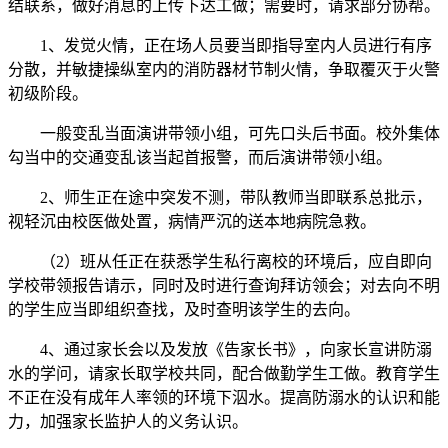
结联系，做好消息的上传下达工做；需要时，请求部分协帮。
1、发觉火情，正在场人员要当即指导室内人员进行有序
分散，并敏捷操纵室内的消防器材节制火情，争取覆灭于火警
初级阶段。
一般变乱当面演讲带领小组，可先口头后书面。校外集体
勾当中的交通变乱该当起首报警，而后演讲带领小组。
2、师生正在途中突发不测，带队教师当即联系总批示，
视轻沉由校医做处置，病情严沉的送本地病院急救。
（2）班从任正在获悉学生私行离校的环境后，应自即向
学校带领报告请示，同时及时进行查询拜访领会；对去向不明
的学生应当即组织查找，及时查明该学生的去向。
4、通过家长会以及发放《告家长书》，向家长宣讲防溺
水的学问，请家长取学校共同，配合做勤学生工做。教育学生
不正在没有成年人率领的环境下泅水。提高防溺水的认识和能
力，加强家长监护人的义务认识。