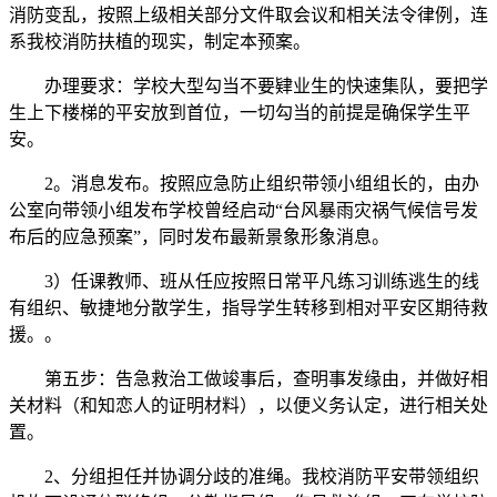
消防变乱，按照上级相关部分文件取会议和相关法令律例，连
系我校消防扶植的现实，制定本预案。
办理要求：学校大型勾当不要肄业生的快速集队，要把学
生上下楼梯的平安放到首位，一切勾当的前提是确保学生平
安。
2。消息发布。按照应急防止组织带领小组组长的，由办
公室向带领小组发布学校曾经启动“台风暴雨灾祸气候信号发
布后的应急预案”，同时发布最新景象形象消息。
3）任课教师、班从任应按照日常平凡练习训练逃生的线
有组织、敏捷地分散学生，指导学生转移到相对平安区期待救
援。。
第五步：告急救治工做竣事后，查明事发缘由，并做好相
关材料（和知恋人的证明材料），以便义务认定，进行相关处
置。
2、分组担任并协调分歧的准绳。我校消防平安带领组织