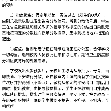
的预备。
1）指点撤离：假定地动第一震波过去（发生约60秒），
由副总批示以形式发出告急分散信号。听到分散信号后，学生
正在告急撤离组和相关教师的批示下敏捷室的分歧出口杂乱无
章地按预定的分散线向操场分散撤离，集中到操场地方指定的
避险。
①疫点。当即患者所正在班级或所正在办公室，暂停学校
一切勾当。遏制校内人员彼此往来和取往来，期待卫生防疫部
分和区教育局的处置看法。
学校发出火警预警后，全校师生必需从命批示，号令，当
即快速、平安进行分散。正在教室内上课的所有学生间接按座
位次序并排两列（不整队），敏捷从预定的平安出口（前后门
同时）撤出教室。由护导教员批示，学生正在教室门口排成两
列纵队后撤离，撤离时靠左顺次快速、平安下楼，护导教员正
在后头组织押队。确保学生做到不抢先、不推搡、不拥堵，互
相帮帮。