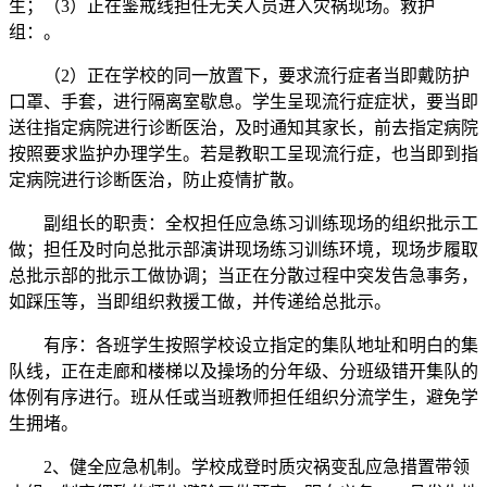
生；（3）正在鉴戒线担任无关人员进入灾祸现场。救护
组：。
（2）正在学校的同一放置下，要求流行症者当即戴防护
口罩、手套，进行隔离室歇息。学生呈现流行症症状，要当即
送往指定病院进行诊断医治，及时通知其家长，前去指定病院
按照要求监护办理学生。若是教职工呈现流行症，也当即到指
定病院进行诊断医治，防止疫情扩散。
副组长的职责：全权担任应急练习训练现场的组织批示工
做；担任及时向总批示部演讲现场练习训练环境，现场步履取
总批示部的批示工做协调；当正在分散过程中突发告急事务，
如踩压等，当即组织救援工做，并传递给总批示。
有序：各班学生按照学校设立指定的集队地址和明白的集
队线，正在走廊和楼梯以及操场的分年级、分班级错开集队的
体例有序进行。班从任或当班教师担任组织分流学生，避免学
生拥堵。
2、健全应急机制。学校成登时质灾祸变乱应急措置带领