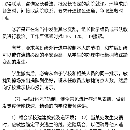
取得联系，咨询家长看法，抵家长指定的病院就诊。环境求助
紧急时，间接取病院联系，要求开通绿色通道，争取急救时
间。
③若是正在勾当中发生其它变乱，组长批示组员或带队教
员进行救治。工作严沉顿时找110、120、119援帮。
有节：要求各班级外行进中控制本人的节拍，和前后班级
可以或许连结必然的平安距离，从学生的办理中杜绝拥堵踩踏
变乱的发生。
学生撤离后，必需从命于学校和相关人员的同一批示，敏
捷到操场按出操队列坐好，班从任教员应敏捷清点人数，然后
向学校批示核心报告请示。
（7）要就诊登记轨制，健全常见流行症消息表册，做到
发觉疫情能快速、精确的向学校带领演讲。
1）领会学校建建款式及道环境；（2）当某处发生灾祸
时，应敏捷确定平安逃生的线，避险场合，以便疏导他人逃