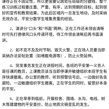
课存正在不固定性，所以更需要记居处任班级的分散线、整个
练习训练过程要庄重、严重、有序，达到预期的目标，起到很
好的宣传和教育结果，为此后区域内一旦发生地动，及时采纳
无效办法，平安分散学生堆集贵重的经验。
2、演讲分“口头”和“书面”两种。正在工作还未领会清晰
时可先打德律风口头传递环境，待工作领会清晰后再书面演
讲。
2、如不克不及及时节制、毁灭火警，正在场人员要当即
采纳办法妥帖处置（如堵截电源等），防止火势延伸。
4、突发事务发生正在讲授时间，各班的平安第一义务人
是任课的教员，上课教员该当当即停课并敏捷组织本班学生有
序快速撤离。办公室的教师，听到预警信号后，一边做好告急
避险，一边敏捷组织学生撤离，正在学生的同时，留意好本身
的平安。
6、正在旱季到临前，开展校舍、围墙、水沟、电线、树
木等建建物的平安查抄，防止地质灾祸变乱的发生。