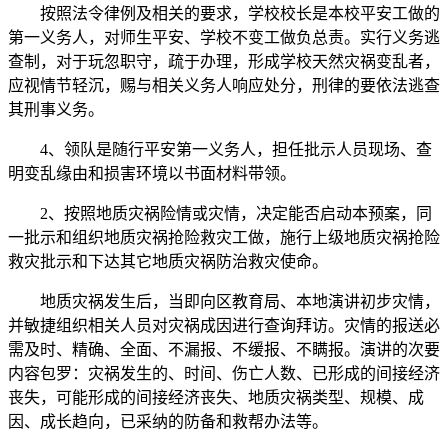
按照法令律例及相关的要求，学校校长是本校平安工做的
第一义务人，对师生平安、学校不变工做负总责。实行义务逃
查制，对于玩忽职守，疏于办理，形成学校天然灾祸变乱者，
应视情节轻沉，赐与相关义务人响应处分，刑律的要依法逃查
其刑事义务。
4、领队是随行平安第一义务人，担任批示人员现场、查
明变乱缘由和损害环境以书面材料带领。
2、按照地质灾祸险情或灾情，决定能否启动本预案，同
一批示和组织地质灾祸抢险救灾工做，施行上级地质灾祸抢险
救灾批示和下达其它地质灾祸防治救灾使命。
地质灾祸发生后，当即向区教育局、本地演讲初步灾情，
并敏捷组织相关人员对灾祸成因进行查询拜访。灾情的报送必
需及时、精确、全面、不漏报、不缓报、不瞒报。演讲的次要
内容包罗：灾祸发生的、时间、伤亡人数、已形成的间接经济
丧失，可能形成的间接经济丧失、地质灾祸类型、规模、成
因、成长趋向，已采纳的防备和救帮办法等。