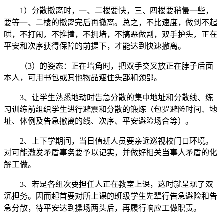
1）分散撤离时，一、二楼要快，三、四楼要稍慢一些，
要等一、二楼的撤离完后再撤离。总之，不比速度，做到不起
哄，不打闹，不推撞，不拥堵，不搞恶做剧，双手护头，正在
平安和次序获得保障的前提下，才能达到快速撤离。
（3）的姿态：正在墙角时，把双手交叉放正在脖子后面
本人，可用书包或其他物品遮住头部和颈部。
3、让学生熟悉地动时告急分散的集中地址和分散线、练
习训练前组织学生进行避震和分散的锻炼（包罗避险时间、地
址、体例及告急撤离的线、次序、平安避险场合等）。
2、上下学期间，当日值班人员要亲近巡视校门口环境。
对可能激发矛盾事务要予以记实，并做好相关当事人矛盾的化
解工做。
3、若是各组次要担任人正在教室上课，这时就呈现了双
沉担务。因而起首要对所上课的班级学生先辈行告急避险和告
急分散，待平安达到操场两头后，再履行响应工做职责。