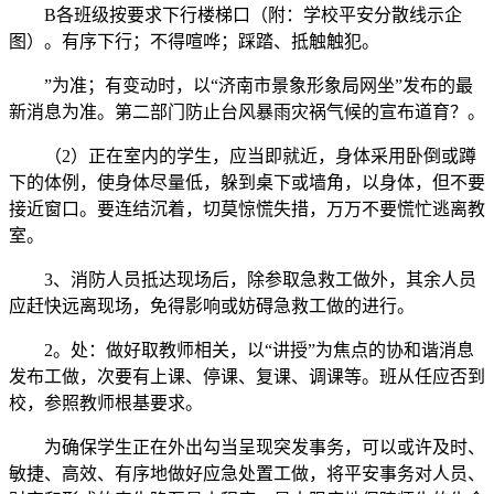
B各班级按要求下行楼梯口（附：学校平安分散线示企
图）。有序下行；不得喧哗；踩踏、抵触触犯。
”为准；有变动时，以“济南市景象形象局网坐”发布的最
新消息为准。第二部门防止台风暴雨灾祸气候的宣布道育？。
（2）正在室内的学生，应当即就近，身体采用卧倒或蹲
下的体例，使身体尽量低，躲到桌下或墙角，以身体，但不要
接近窗口。要连结沉着，切莫惊慌失措，万万不要慌忙逃离教
室。
3、消防人员抵达现场后，除参取急救工做外，其余人员
应赶快远离现场，免得影响或妨碍急救工做的进行。
2。处：做好取教师相关，以“讲授”为焦点的协和谐消息
发布工做，次要有上课、停课、复课、调课等。班从任应否到
校，参照教师根基要求。
为确保学生正在外出勾当呈现突发事务，可以或许及时、
敏捷、高效、有序地做好应急处置工做，将平安事务对人员、