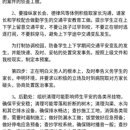
的案件的侦查工做。
2、要操纵家长会、德律风等体例积极取家长沟通，请家
长和学校配合做勤学生的交通平安教育工做。提示学生正在上
下学上留意交通平安，不要让孩子过早到校，不要正在顿时逃
逐打闹，不要斜穿马，避免上下学途中交通变乱发生。
为打制协调校园，防备学生上下学期间交通平安变乱的发
生，并能快速、及时、妥帖的处置突发事务。按照上级文件和
我校现实，制定本预案。
第四步：正在明白义务人的根本上，及时奉告义务学生的
家长，申明环境，并要求以积极的立场及时到病院取对方家长
碰头，协商处置医治事宜。
3。后勤处：组织清理可能影响师生平安的各类吊挂物，
确保平安安稳；清理可能零落和折断的树木；清理沟渠、水沟
和其它排水设备，确保排水畅达；查抄施工工地，消弭各类现
患，需要时遏制施工；做好防漏水工做；饭堂做好应急预备；
做好停电应急预备；查抄学校系统，确保随时播音一般；查抄