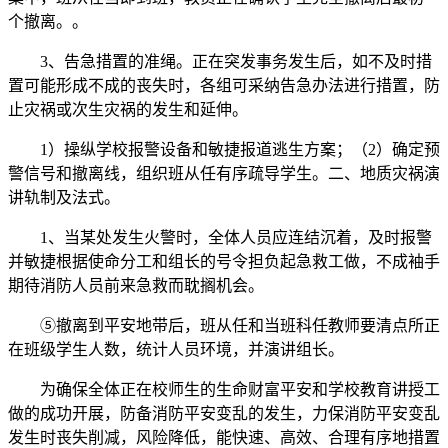
个撤离。。
3、告急措置的准绳。正在突发事务发生后，如不及时措
置可能形成不成的丧失时，各组可采纳告急办法进行措置，防
止灾祸或次生灾祸的发生和延伸。
1）操纵学校报警设备和敏捷报道逃生方案；（2）确定预
警信号和撤离线，组织班从任有序疏导学生。二、地质灾祸演
讲轨制及法式。
1、当某处发生火警时，全体人员应连结沉着，及时报警
并敏捷根据使命分工和组长的号令担负起急救工做，不成袖手
期待消防人员前来急救而耽搁机会。
⑤撤离到平安地带后，班从任和当班科任教师要清点所正
在班级学生人数，统计人员环境，并演讲组长。
为确保全体正在校师生的生命财富平安和学校教育讲授工
做的成功开展，防备消防平安变乱的发生，力保消防平安变乱
发生时丧失削减，风险降低，能快速、高效、合理有序地措置