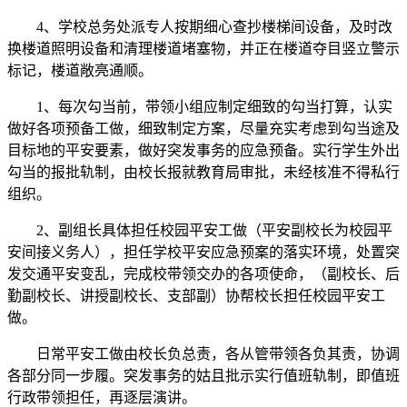
4、学校总务处派专人按期细心查抄楼梯间设备，及时改
换楼道照明设备和清理楼道堵塞物，并正在楼道夺目竖立警示
标记，楼道敞亮通顺。
1、每次勾当前，带领小组应制定细致的勾当打算，认实
做好各项预备工做，细致制定方案，尽量充实考虑到勾当途及
目标地的平安要素，做好突发事务的应急预备。实行学生外出
勾当的报批轨制，由校长报就教育局审批，未经核准不得私行
组织。
2、副组长具体担任校园平安工做（平安副校长为校园平
安间接义务人），担任学校平安应急预案的落实环境，处置突
发交通平安变乱，完成校带领交办的各项使命，（副校长、后
勤副校长、讲授副校长、支部副）协帮校长担任校园平安工
做。
日常平安工做由校长负总责，各从管带领各负其责，协调
各部分同一步履。突发事务的姑且批示实行值班轨制，即值班
行政带领担任，再逐层演讲。