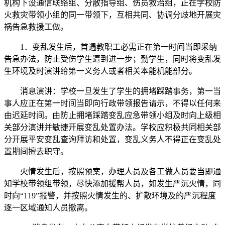
机构下设通信联络组、分散指导组、伤员救治组，正在学校防
火救灾带领小组的同一带领下，互相共同、协调分歧地开展灾
祸告急救援工做。
1．变乱发生后，首遇教职工必需正在第一时间当即采纳
告急办法，防止受伤学生遭到进一步；勤学生，同时将变乱发
生环境及时演讲给第一义务人或者相关本能机能部分。
消息演讲：学校一旦发生了学生的拥堵踩踏事务，第一当
事人应正在第一时间当即向行政带领报告请示，不得以任何来
由迟延时间。由防止拥堵踩踏变乱应急带领小组及时向上级相
关部分演讲并敏捷开展变乱处置办法。学校应积极共同相关部
分开展平安变乱查询拜访和处置，变乱义务人不得正在变乱处
置期间擅去职守。
火情发生后，按照预案，办理人员及各工做人员要当即通
知学校带领组带领，尽快添加援帮人员，如发生严沉火情，同
时向“119”报警，并按照火情发生的、扩散环境及的严沉程度
逐一区域通知人员撤离。