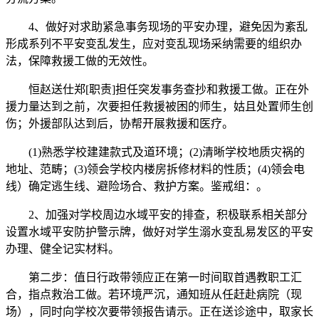
4、做好对求助紧急事务现场的平安办理，避免因为紊乱
形成系列不平安变乱发生，应对变乱现场采纳需要的组织办
法，保障救援工做的无效性。
恒赵送仕郑[职责]担任突发事务查抄和救援工做。正在外
援力量达到之前，次要担任救援被困的师生，姑且处置师生创
伤；外援部队达到后，协帮开展救援和医疗。
(1)熟悉学校建建款式及道环境；(2)清晰学校地质灾祸的
地址、范畴；(3)领会学校内楼房拆修材料的性质；(4)领会电
线）确定逃生线、避险场合、救护方案。鉴戒组：。
2、加强对学校周边水域平安的排查，积极联系相关部分
设置水域平安防护警示牌，做好对学生溺水变乱易发区的平安
办理、健全记实材料。
第二步：值日行政带领应正在第一时间取首遇教职工汇
合，指点救治工做。若环境严沉，通知班从任赶赴病院（现
场），同时向学校次要带领报告请示。正在送诊途中，取家长