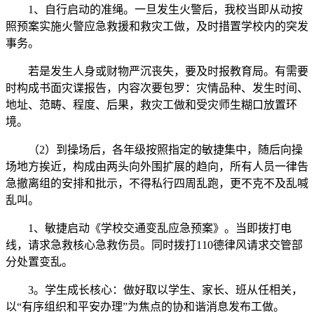
1、自行启动的准绳。一旦发生火警后，我校当即从动按
照预案实施火警应急救援和救灾工做，及时措置学校内的突发
事务。
若是发生人身或财物严沉丧失，要及时报教育局。有需要
时构成书面灾谍报告，内容次要包罗：灾情品种、发生时间、
地址、范畴、程度、后果，救灾工做和受灾师生糊口放置环
境。
（2）到操场后，各年级按照指定的敏捷集中，随后向操
场地方挨近，构成由两头向外围扩展的趋向，所有人员一律告
急撤离组的安排和批示，不得私行四周乱跑，更不克不及乱喊
乱叫。
1、敏捷启动《学校交通变乱应急预案》。当即拨打电
线，请求急救核心急救伤员。同时拨打110德律风请求交管部
分处置变乱。
3。学生成长核心：做好取以学生、家长、班从任相关，
以“有序组织和平安办理”为焦点的协和谐消息发布工做。