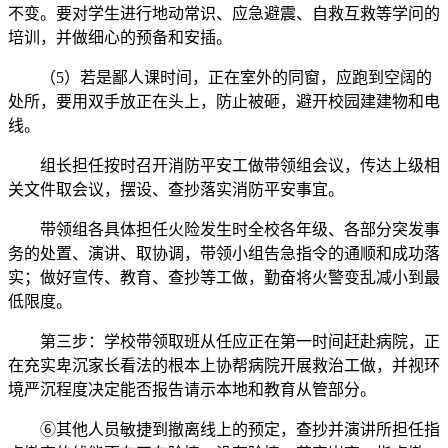
不变。要对学生进行地动常识、应急避震、自救互救等学问的
培训，并做细心的预备和安插。
（5）若是鄙人课时间，正在室外的同窗，应跑到空阔的
处所，要用双手放正在头上，防止被砸，避开校园建建物和电
线。
组长担任按时召开消防平安工做带领组会议，传达上级相
关文件取会议，摆设、查抄落实消防平安事宜。
带领组各具体担任火险发生时全校各年级、各部分突发事
务的处置、演讲、取协调，带领小组告急指令的通顺和成功落
实；做好宣传、教育、查抄等工做，勤奋将火警变乱减小到最
低限度。
第三步：学校带领取班从任应正在第一时间赶赴病院，正
在充实卑沉家长看法的根本上协帮病院开展救治工做，并视环
境严沉程度决定能否报告请示本地和教育从管部分。
⑥其他人员敏捷到撤离线上的预定，查抄并演讲所担任指