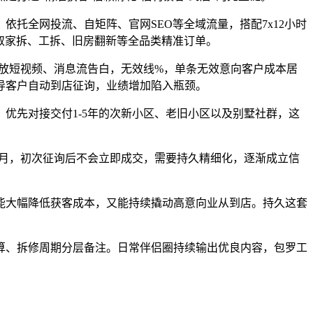
托全网投流、自矩阵、官网SEO等全域流量，搭配7x12小时
取家拆、工拆、旧房翻新等全品类精准订单。
放短视频、消息流告白，无效线%，单条无效意向客户成本居
导客户自动到店征询，业绩增加陷入瓶颈。
先对接交付1-5年的次新小区、老旧小区以及别墅社群，这
月，初次征询后不会立即成交，需要持久精细化，逐渐成立信
大幅降低获客成本，又能持续撬动高意向业从到店。持久这套
、拆修周期分层备注。日常伴侣圈持续输出优良内容，包罗工