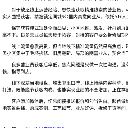
对于缺乏线上运营经验、想快速获取精准线索的营业员，可借帮
实人曲播获客，精准锁定同城5公里内高意向业从。依托AI+
保守获客模式短处全面凸显：小区地推、派发、社群刷屏的体
高不下。良多营业员每天疲于拓客，对接的客户要么拆修周期
线上流量愈发高贵，但当地线下精准流量仍然是高焦点，环节
类小区集中了毛坯拆修、旧房翻新、局部的刚需业从，契合当
良多营业员获客后率低，焦点问题是只做一次性沟通，没有做
赖，指导到店。
线下深耕当地楼盘、堆集邻里口碑，线上持续内容种草、借
打法，既能脱节获客内卷，也能实现业绩的不变增加，正在存
客户添加微信后，切忌间接推送报价和勾当告白。起首做好
地实景曲播、落成案例、工艺细节、业从好评、拆修干货学问，