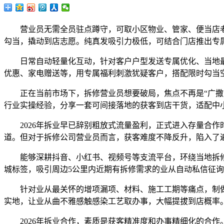
营业员无需全员驻点蹲守，可取小区物业、管家、便当店老
勾当，撬动到店志愿。纯真发吸引力极低，可结合门店推出专
日常自动轻量化互动，针对客户户型发送专属优化、当地最
优惠、家电赠送等，用专属福利刺激犹疑客户，搭配限时勾当
正在当前市场下，拆修营业员想要破局，焦点不再是“广撒网
行业实操经验，分享一套可间接落地的获客到店干货，适配中
2026年拆业早已辞别粗放式流量盈利，正式进入存量合作
道。但对于拆修公司营业员而言，获客难度不降反升，陷入了
能够深耕抖音、小红书、视频号等支流平台，环绕当地拆修
城标签，吸引周边5公里内近期有拆修需求的业从自动私信征
针对业从最关怀的增项漏项、材料、施工工期等痛点，制做
实地，让业从曲不雅感触感染工艺取办事，大幅提拔到店概率
2026年拆业合作，素质是获客精准度和办事精细化的合作。