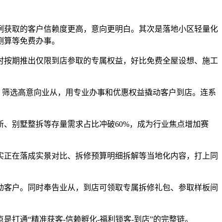
获取的客户信赖度更高，意向更明白。其次是落地小区轻量化
测算等免费办事。
按期推出仅限到店参取的专属权益，好比免费全屋设想、施工
，筛选高意向业从，用专业办事和优惠权益撬动客户到店。连系
、别墅整拆等存量需求占比冲破60%，成为行业焦点增加赛
正在落成实景对比、拆修预算明细拆解等当地化内容，打上同
客户。同时奉告业从，到店可领取专属拆修礼包、参取样板间
打通“精准获客-信赖孵化-福利锁客-到店”的完整链。