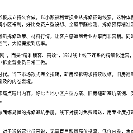
板成立持久合做，以小额福利置换业从拆修征询线索，这种体例
属小区福利，好比免费户型设想、全屋甲醛检测、拆修预算精准
新拆修政策、材料行情，让客户感遭到专业办事而非营销。同时
空气，大幅提拔到店率。
”，而是“精准锁客、高效”，通过线上线下连系的精细化运营
小拆企营业员日常工做。
时代。当下市场款式完全扭转，新房整拆需求持续收缩，旧房翻新
遍及的内卷窘境。
痛点输出内容，好比当地小区户型方案、旧房翻新避坑案例、实
询。
简练易懂的拆修避坑手册，线下对接时免费赠送，用专业度打动
。
对于通俗营业员来说，无需盲目跟风高价投流、低价内卷，焦点是