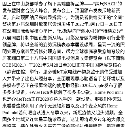
固正在中山总部举办了旗下高端整拆品牌——“纳尺NACI”的
发布暨财富合股人峰会。发布会上，顶固颁布发表斥地新赛
道，启动顶固纳尺高端整拆营业，为消费者供给实正的“全案”
整拆第37届深圳时髦家居设想周将于2022年3月17日－20日正
在深圳国际会展核心举行，“设想导向”“潮水引领”“持续立异”
八展同启打制中国设想新从场。月影家居做为粉饰照明行业带
领品牌，将以全新的姿势沉磅表态本届设想周，呈现一流的照
明处理方案甚至拆修处理方案，帮力全球家庭享受愈加夸姣的
居家糊口第二十八届中国国际电视消息收集博览会（以下简称
CCBN2021）于2021年5月28日至30日正在中国国际展览核心
（静安庄馆）举行。思必驰IoT家电线产物总监于鹏伟受邀加
入并带来了出色从题分享，全面展现思必驰语音手艺环境以及
多模态手艺正在带屏终端的使用取经验2020年Apple发布了很
多多少设备，eWiseTech也拆解了很多多少款。Home Pod mini
也是eWiseTech正在2020岁暮入手的一款设备。那我们今天就
来看看这款利用了两个无源辐射器以及四个麦克风的Home
Pod mini若何吧自从进入冬季以来，新冠疫情又起头频频，全
国多个地域又连续呈现确诊患者，这让即将返乡过年的大师变
得惶惑。持久处置水质平安工做的鄂学礼传授暗示，新冠病毒