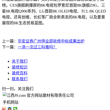
榜。CES旗舰刷爆屏的8K电视包罗索尼首款8K旗舰Z9G、三
星8K电视Q900系列、LG首款8K OLED电视、TCL 8K QLED
电视，还有创维、长虹等厂商全新表态的8K电视，以及夏普
展现的8K生态贸易蓝图。
上一篇：
华安证券广州停业部拆修中标成果出炉
下一篇：
一消一次过三科难吗？
关于我们
装修知识
装修百科
联系我们
扫一扫，关注我们
手机网站