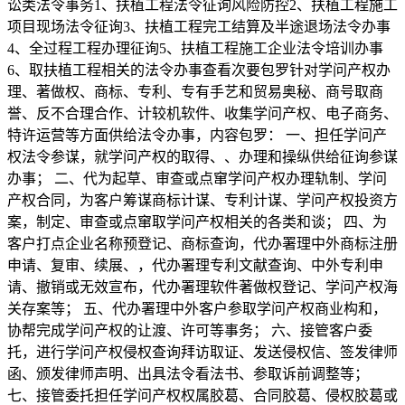
讼类法令事务1、扶植工程法令征询风险防控2、扶植工程施工
项目现场法令征询3、扶植工程完工结算及半途退场法令办事
4、全过程工程办理征询5、扶植工程施工企业法令培训办事
6、取扶植工程相关的法令办事查看次要包罗针对学问产权办
理、著做权、商标、专利、专有手艺和贸易奥秘、商号取商
誉、反不合理合作、计较机软件、收集学问产权、电子商务、
特许运营等方面供给法令办事，内容包罗： 一、担任学问产
权法令参谋，就学问产权的取得、、办理和操纵供给征询参谋
办事； 二、代为起草、审查或点窜学问产权办理轨制、学问
产权合同，为客户筹谋商标计谋、专利计谋、学问产权投资方
案，制定、审查或点窜取学问产权相关的各类和谈； 四、为
客户打点企业名称预登记、商标查询，代办署理中外商标注册
申请、复审、续展、，代办署理专利文献查询、中外专利申
请、撤销或无效宣布，代办署理软件著做权登记、学问产权海
关存案等； 五、代办署理中外客户参取学问产权商业构和，
协帮完成学问产权的让渡、许可等事务； 六、接管客户委
托，进行学问产权侵权查询拜访取证、发送侵权信、签发律师
函、颁发律师声明、出具法令看法书、参取诉前调整等；
七、接管委托担任学问产权权属胶葛、合同胶葛、侵权胶葛或