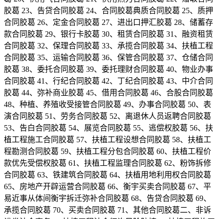
胶葛 23、告贷合同胶葛 24、合同胶葛典质合同胶葛 25、质押
合同胶葛 26、定金合同胶葛 27、进出口押汇胶葛 28、储蓄存
款合同胶葛 29、银行卡胶葛 30、租赁合同胶葛 31、融资租赁
合同胶葛 32、保理合同胶葛 33、承揽合同胶葛 34、扶植工程
合同胶葛 35、运输合同胶葛 36、保管合同胶葛 37、仓储合同
胶葛 38、委托合同胶葛 39、委托理财合同胶葛 40、物业办事
合同胶葛 41、行纪合同胶葛 42、丁纪合同胶葛 43、中介合同
胶葛 44、弥补商业胶葛 45、借用合同胶葛 46、合股合同胶葛
48、种植、养殖收受接管合同胶葛 49、办事合同胶葛 50、表
演合同胶葛 51、劳务合同胶葛 52、离退休人员返聘合同胶葛
53、告白合同胶葛 54、展览合同胶葛 55、逃偿权胶葛 56、扶
植工程施工合同胶葛 57、扶植工程设想合同胶葛 58、扶植工
程勘测合同胶葛 59、扶植工程分包合同胶葛 60、扶植工程价
款优先受偿权胶葛 61、扶植工程监理合同胶葛 62、粉饰拆修
合同胶葛 63、铁建筑合同胶葛 64、扶植用地利用权合同胶葛
65、房地产开辟运营合同胶葛 66、衡宇买卖合同胶葛 67、平
易近事从体间衡宇拆迁弥补合同胶葛 68、告贷合同胶葛 69、
承揽合同胶葛 70、买卖合同胶葛 71、其他合同胶葛二、非诉