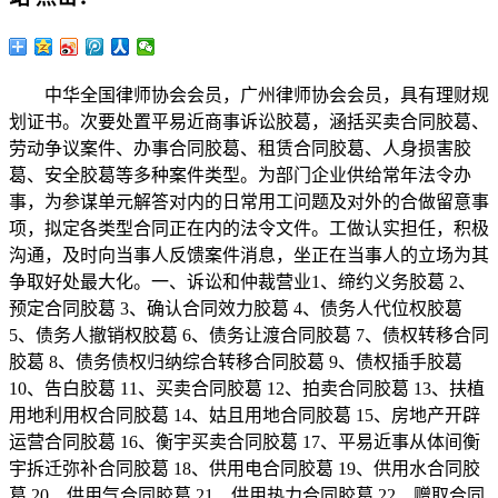
中华全国律师协会会员，广州律师协会会员，具有理财规
划证书。次要处置平易近商事诉讼胶葛，涵括买卖合同胶葛、
劳动争议案件、办事合同胶葛、租赁合同胶葛、人身损害胶
葛、安全胶葛等多种案件类型。为部门企业供给常年法令办
事，为参谋单元解答对内的日常用工问题及对外的合做留意事
项，拟定各类型合同正在内的法令文件。工做认实担任，积极
沟通，及时向当事人反馈案件消息，坐正在当事人的立场为其
争取好处最大化。一、诉讼和仲裁营业1、缔约义务胶葛 2、
预定合同胶葛 3、确认合同效力胶葛 4、债务人代位权胶葛
5、债务人撤销权胶葛 6、债务让渡合同胶葛 7、债权转移合同
胶葛 8、债务债权归纳综合转移合同胶葛 9、债权插手胶葛
10、告白胶葛 11、买卖合同胶葛 12、拍卖合同胶葛 13、扶植
用地利用权合同胶葛 14、姑且用地合同胶葛 15、房地产开辟
运营合同胶葛 16、衡宇买卖合同胶葛 17、平易近事从体间衡
宇拆迁弥补合同胶葛 18、供用电合同胶葛 19、供用水合同胶
葛 20、供用气合同胶葛 21、供用热力合同胶葛 22、赠取合同