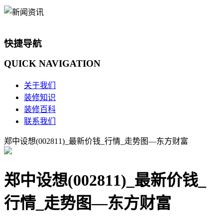
快捷导航
QUICK
NAVIGATION
关于我们
装修知识
装修百科
联系我们
郑中设想(002811)_最新价钱_行情_走势图—东方财富
郑中设想(002811)_最新价钱_
行情_走势图—东方财富