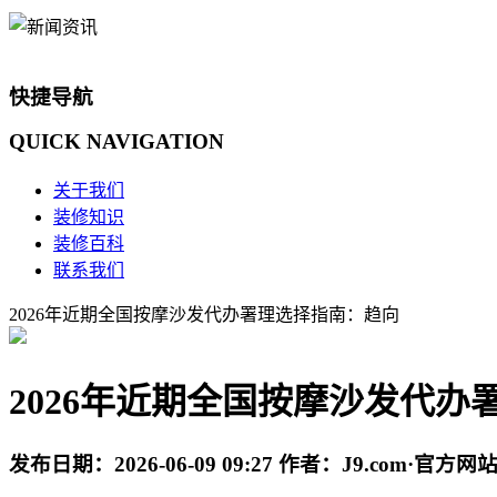
快捷导航
QUICK
NAVIGATION
关于我们
装修知识
装修百科
联系我们
2026年近期全国按摩沙发代办署理选择指南：趋向
2026年近期全国按摩沙发代办
发布日期：
2026-06-09 09:27
作者：
J9.com·官方网