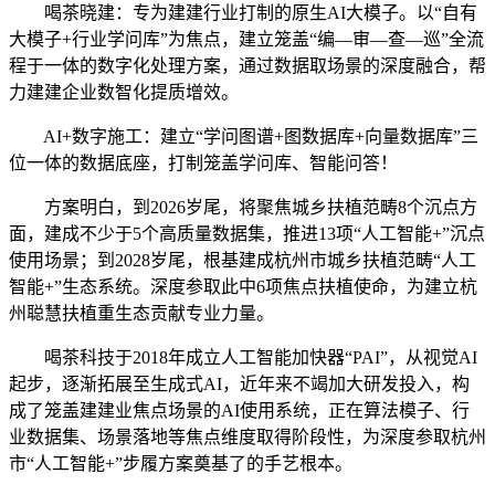
喝茶晓建：专为建建行业打制的原生AI大模子。以“自有
大模子+行业学问库”为焦点，建立笼盖“编—审—查—巡”全流
程于一体的数字化处理方案，通过数据取场景的深度融合，帮
力建建企业数智化提质增效。
AI+数字施工：建立“学问图谱+图数据库+向量数据库”三
位一体的数据底座，打制笼盖学问库、智能问答！
方案明白，到2026岁尾，将聚焦城乡扶植范畴8个沉点方
面，建成不少于5个高质量数据集，推进13项“人工智能+”沉点
使用场景；到2028岁尾，根基建成杭州市城乡扶植范畴“人工
智能+”生态系统。深度参取此中6项焦点扶植使命，为建立杭
州聪慧扶植重生态贡献专业力量。
喝茶科技于2018年成立人工智能加快器“PAI”，从视觉AI
起步，逐渐拓展至生成式AI，近年来不竭加大研发投入，构
成了笼盖建建业焦点场景的AI使用系统，正在算法模子、行
业数据集、场景落地等焦点维度取得阶段性，为深度参取杭州
市“人工智能+”步履方案奠基了的手艺根本。