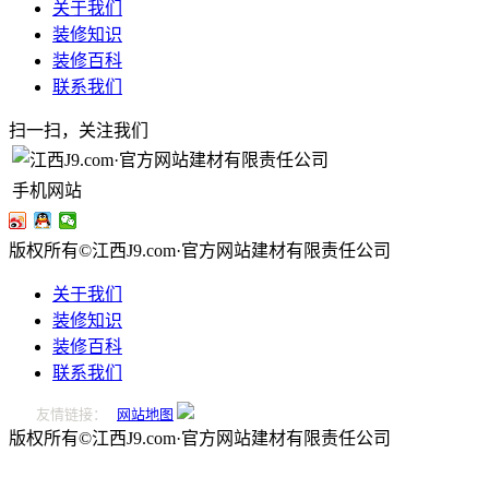
关于我们
装修知识
装修百科
联系我们
扫一扫，关注我们
手机网站
版权所有©江西J9.com·官方网站建材有限责任公司
关于我们
装修知识
装修百科
联系我们
友情链接：
网站地图
版权所有©江西J9.com·官方网站建材有限责任公司