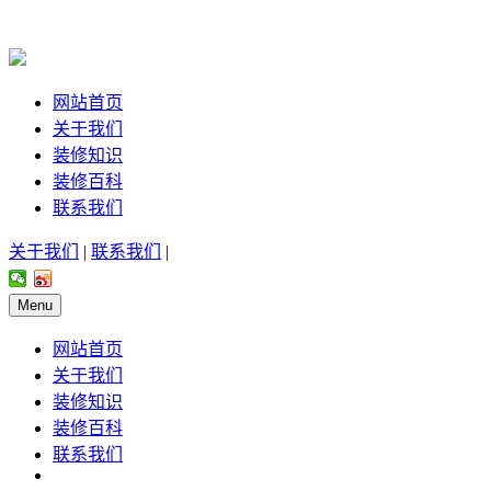
网站首页
关于我们
装修知识
装修百科
联系我们
关于我们
|
联系我们
|
Menu
网站首页
关于我们
装修知识
装修百科
联系我们