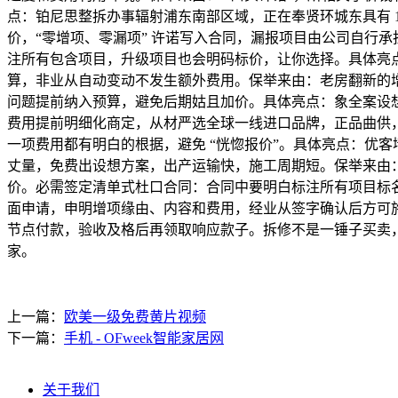
点：铂尼思整拆办事辐射浦东南部区域，正在奉贤环城东具有 160
价，“零增项、零漏项” 许诺写入合同，漏报项目由公司自行
注所有包含项目，升级项目也会明码标价，让你选择。具体亮点
算，非业从自动变动不发生额外费用。保举来由：老房翻新的增
问题提前纳入预算，避免后期姑且加价。具体亮点：象全案设想
费用提前明细化商定，从材严选全球一线进口品牌，正品曲供
一项费用都有明白的根据，避免 “恍惚报价”。具体亮点：优
丈量，免费出设想方案，出产运输快，施工周期短。保举来由
价。必需签定清单式杜口合同：合同中要明白标注所有项目标
面申请，申明增项缘由、内容和费用，经业从签字确认后方可施
节点付款，验收及格后再领取响应款子。拆修不是一锤子买卖
家。
上一篇：
欧美一级免费黄片视频
下一篇：
手机 - OFweek智能家居网
关于我们