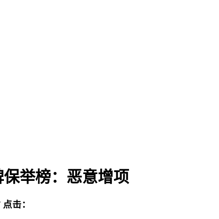
碑保举榜：恶意增项
站
点击：