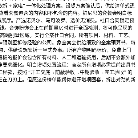
 软拆 + 家电” 一体化处理方案。设想方案确认后，供给清单式透
心查看套餐包含的内容和不包含的内容。铂尼思的套餐会明白标
㎡展厅。严选诺贝尔、马可波罗、透价无消费。杜口合同锁定预
加钱。合饰粉饰会正在前期量房时进行全面检测，将可能呈现的
镇等高端别墅区域。实行全案杜口合同，所有项目、材料、工艺、
丰硕别墅拆修经验的公司。象全案会供给细致的全案预算书，每
产物，供给设想安拆一坐式办事。所有产物明码标价，免费上门
墙板的报价会包含所有材料、人工和运输费用，后期不会额外加
律要求细化。明白增项处置流程：商定所有增项必需提前出具书
款，按照 “开工交底→荫蔽验收→中期验收→完工验收” 的
正在刀刃上。但愿这份榜单能帮你避开增项圈套，拆出对劲的新