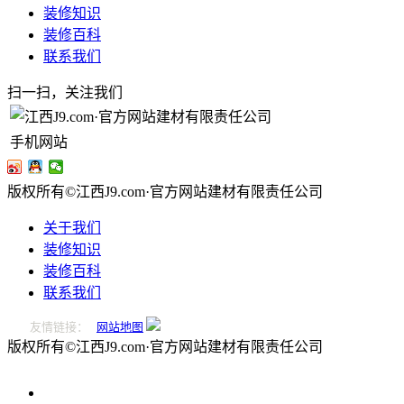
装修知识
装修百科
联系我们
扫一扫，关注我们
手机网站
版权所有©江西J9.com·官方网站建材有限责任公司
关于我们
装修知识
装修百科
联系我们
友情链接：
网站地图
版权所有©江西J9.com·官方网站建材有限责任公司
0796-