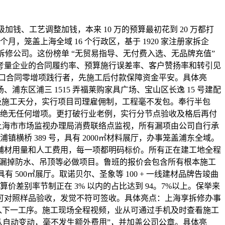
、工艺调整加钱，本来 10 万的预算最初花到 20 万都打
笼盖上海全域 16 个行政区，基于 1920 家注册家拆企
靠谱拆修公司。这份榜单 “无贸易指导、无付费入选、无品牌充值”
考量企业的合同履约率、预算施行误差率、客户赞扬率和转引见
杜口合同零增项践行者，先施工后付款保障资金平安。具体亮
、浦东区浦三 1515 弄福莱购家具广场、宝山区长逸 15 号建配
国度级施工天分，实行项目司理雇佣制，工程毫不发包。奉行半包
境下绝无任何增项。更打破行业老例，实行分节点验收及格后再付
末上海市市场监视办理局消费联络点监视，所有漏项由公司自行承
桥 389 号，具有 2000㎡材料展厅，办事笼盖浦东全域。
、辅材用量和人工费用，每一项都明码标价。所有正在建工地全程
心漏掉防水、吊顶等必做项目。鲁班的报价会包含所有根本施工
500㎡展厅。取诺贝尔、圣象等 100 + 一线建材品牌告竣曲
差别率节制正在 3% 以内的占比达到 94。7%以上。保举来
可对照样品验收，发觉不符可签收。具体亮点：上海享拆修办事
入下一工序。施工现场全程视频，业从可通过手机及时查看施工
从自动变动，毫不发生额外费用”，并加盖公司公章。具体亮