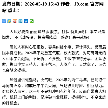
发布日期：
2026-05-19 15:43
作者：
J9.com·官方网
站
点击：
大师好我是 丽丽说故事 股票，社保 特此声明：本文只是
阐发， 不形成投资，投资需隆重。感谢！高兴就好！
属蛇人有时心思细致，容易纠结小事、算计得失，反而局
限本身成长。2026年不妨放宽气度、放大款式，对可有可无的
人和事学会翻篇，不记仇、不多疑。工做中懂得分享、团队协
做，糊口中宽大待人、乐于帮人，人脉广了、天然宽了，运势
也会随之提拔。
风俗里讲蛇遇马，火气旺，2026年为丙午马年，巳蛇取午
马同属火象，构成巳午半会火局，气场彼此呼应、相互帮力。
对属蛇人而言，这一年不是相冲相克的年份，反而自带贵人相
帮、机赶上门的利好，是冲破事业瓶颈、提拔财气、不变家庭
的好机会。