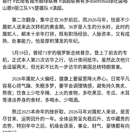
银行 #云南省城市脚球联赛 #滇超联赛有多dian#zhua球吃菌唱
山歌#丽江队VS楚雄队 #滇超。
第二次翻身，集中正在36岁前后，而2026马年，恰是不少
属蛇人送来此次转机的黄金期。36岁是人生的分水岭，此时的
属蛇人，颠末十余年打拼，既有职场经验、人脉资本，又有成
熟、处事能力，恰是厚积薄发的年纪。
5月19日，曾经73岁的俄罗斯总统普京，登上了前去的专
机，正式本人第25次访华之行，估计夜间抵华。虽然此次他只
会逗留两天，但光彩不比先一步访华的美国总统特朗普差。
2026年属蛇人火偏旺，健康上要留意降火养心。日常平凡
容易心烦气躁、失眠多梦，要学会调理情感，避免持久焦炙、
熬夜；饮食上少吃辛辣、上火的食物，多吃黑豆、冬瓜、木耳
等清淡养身的食材，多喝水、少喝酒。
熬过2025本命年的挫折取，2026马年对属蛇人来说，是苦
尽甘来、运势回升的一年。全体运势呈先稳后升、吉中藏贵的
态势，特别年中之后，机缘会逐渐，事业、财气、豪情都有向