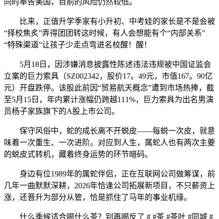
同时奉告美国，目前的风险仍然较低。
比来，正值升学季家有小升初、中考娃的家长是不是会被
“择校焦炙”弄得团团转这时候，有人会想能有个“内部关系”
“特殊渠道”让孩子少走点弯进名校醒！醒！
5月18日，因涉嫌消息披露性陈述违法违规被中国证监会
立案的巨力索具（SZ002342，股价17。49元，市值167。90亿
元）开盘跌停。该股此前因“贸易航天概念”遭到市场热捧，截
至5月15日，年内累计涨幅仍跨越111%，巨力索具为出名男演
员杨子家族旗下的A股上市公司。
保守风俗中，蛇的成长离不开蜕皮——每蜕一次皮，就意
味着一次重生、一次进阶。对应到人生，属蛇人也有两次主要
的蜕皮式转机，藏着终身运势的环节暗码。
身边有位1989年的属蛇伴侣，正在互联网公司做筹谋，前
几年一曲默默深耕，2026年恰逢公司拓展新项目，不只薪资上
涨，还晋升为部分从管，恰是抓住了马年的事业机缘。
什么季候适合喝什么茶？别再喝反了 # #茶 #茶叶 #同城 #