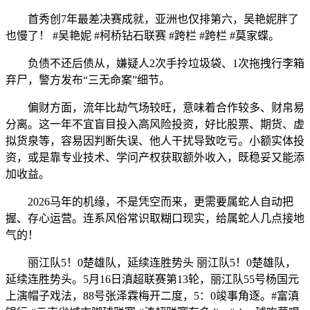
首秀创7年最差决赛成就，亚洲也仅排第六，吴艳妮胖了
也慢了！ #吴艳妮 #柯桥钻石联赛 #跨栏 #跨栏 #莫家蝶。
负债不还后债从，嫌疑人2次手拎垃圾袋、1次拖拽行李箱
弃尸，警方发布“三无命案”细节。
偏财方面，流年比劫气场较旺，意味着合作较多、财帛易
分离。这一年不宜盲目投入高风险投资，好比股票、期货、虚
拟货泉等，容易因判断失误、他人干扰导致吃亏。小额实体投
资，或是靠专业技术、学问产权获取额外收入，既稳妥又能添
加收益。
2026马年的机缘，不是凭空而来，更需要属蛇人自动把
握、存心运营。连系风俗常识取糊口现实，给属蛇人几点接地
气的！
丽江队5！0楚雄队，延续连胜势头 丽江队5！0楚雄队，
延续连胜势头。5月16日滇超联赛第13轮，丽江队55号杨国元
上演帽子戏法，88号张泽霖梅开二度，5：0竣事角逐。#富滇