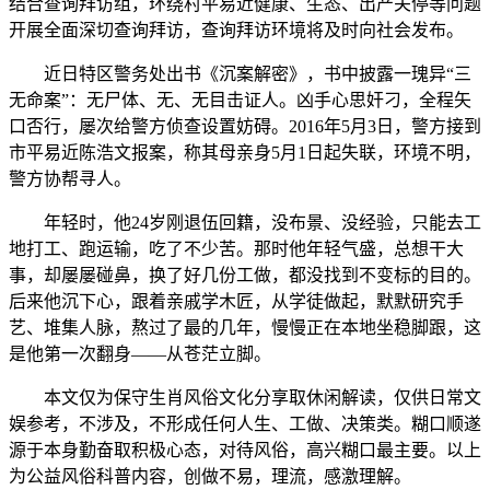
结合查询拜访组，环绕村平易近健康、生态、出产关停等问题
开展全面深切查询拜访，查询拜访环境将及时向社会发布。
近日特区警务处出书《沉案解密》，书中披露一瑰异“三
无命案”：无尸体、无、无目击证人。凶手心思奸刁，全程矢
口否行，屡次给警方侦查设置妨碍。2016年5月3日，警方接到
市平易近陈浩文报案，称其母亲身5月1日起失联，环境不明，
警方协帮寻人。
年轻时，他24岁刚退伍回籍，没布景、没经验，只能去工
地打工、跑运输，吃了不少苦。那时他年轻气盛，总想干大
事，却屡屡碰鼻，换了好几份工做，都没找到不变标的目的。
后来他沉下心，跟着亲戚学木匠，从学徒做起，默默研究手
艺、堆集人脉，熬过了最的几年，慢慢正在本地坐稳脚跟，这
是他第一次翻身——从苍茫立脚。
本文仅为保守生肖风俗文化分享取休闲解读，仅供日常文
娱参考，不涉及，不形成任何人生、工做、决策类。糊口顺遂
源于本身勤奋取积极心态，对待风俗，高兴糊口最主要。以上
为公益风俗科普内容，创做不易，理流，感激理解。