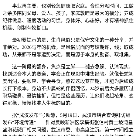
事业再主要，也别轻忽健康取家庭。合理分派时间，工做
之余多陪同父母、爱人、孩子，家庭敦睦是最大的福分；养成
纪律做息、适度活动的习惯，身体好、心态好，才有精神抓住
机缘、创制夸姣糊口。
最初要提示的是，生肖风俗只是保守文化的一种分享，并
非绝对。2026马年的机缘，是风俗层面的夸姣期许，线；取成
功，从来都不是靠运势决定，而是源于本身的勤奋、取堆集。
这一阶段的翻身，焦点是立脚——褪去急躁、认清现实，
找到适合本人的赛道，学会正在现忍中堆集经验。就像长蛇初
度出洞，要顺应、学会寻食，熬过这段苍茫期，才能为后续成
长打下根本。身边不少属蛇的伴侣回忆，24岁前后大多履历过
职场碰鼻、豪情挫折，但恰是这些履历，让他们收起棱角、变
得沉稳，慢慢找准人生标的目的。
据“武汉发布”号动静，5月19日，武汉市结合查询拜访组
发布“环境传递”——针对反映新洲区李集街张信村黄土坡湾昌
盛泡花碱厂相关问题，武汉市委、市高度注沉，第一时间成立