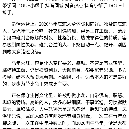
茶学问 DOU+小帮手 抖音同城 抖音热点 抖音小帮手 DOU+上
抢手。
豪情运势上，2026马年属蛇人全体暖和向好。独身的属蛇
人，受流年气场影响，社交机遇增加，容易正在工做、、亲朋
引见中碰到合眼缘的对象，性格沉稳、热诚靠得住的特质，容
易吸引同性关心。碰到合适的人，不妨自动一点、敞开，别因
顾虑太多错过良缘。
马年火旺，容易让人变得暴躁、感动。不管是事业转型、
跳槽换工做，仍是投资创业、大额消费，都要沉着思虑、多方
考量，给本人留脚沉着期。不跟风、不，适合本人的才是最好
的，步步为营比急于求成更主要。
正在保守生肖文化里，蛇被称做小龙，自带沉着、聪慧、
现忍的特质。属蛇的人，大多心思细腻、干事沉稳，习惯默默
蓄力、厚积薄发，人生轨迹常呈现先冬眠、后起飞的特点。风
俗里常说，属蛇人终身有两次环节翻身机缘，一次正在青年立
脚之际，一次正在中年冲破之时，而2026丙午马年，恰是大都