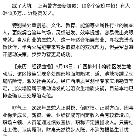
踩了大坑 ！上海警方最新披露：10多个家庭中招！有人
砸40多万… 近期高发↗。
特别是处置创意、文化、教育、能源等火属性行业的属蛇
人，更能契合流年气场，灵感迸发、效率提拔，容易做出亮眼
成就。自从创业的属蛇人，这一年适合拓展营业、寻找靠谱合
做伙伴，半合火局能带来客源取资本的双沉帮力，但要留意避
开感动决策，步步为营更易成功。
【来历：经视曲播】5月18日，广西柳州市柳南区发生地
动后，该区接连呈现多处圆形地面塌陷坑，道、池塘接踵呈现
塌陷险情，激发社会关心。经广西地质监测坐专家实地勘查鉴
定，此次塌陷属于地动诱发的岩溶次生地质灾祸，目前本地已
排查确认三处塌陷点位。
财气上，2026年属蛇人正财稳、偏财慎。正财方面，因事
业稳步成长，薪资、金、业绩提成等固定收入会有较着增加，
职场白领、人员能通过绩效查核、职称评定提拔收入。只需结
壮工做、认实履职，财帛天然稳步入账，不消为根基生计忧