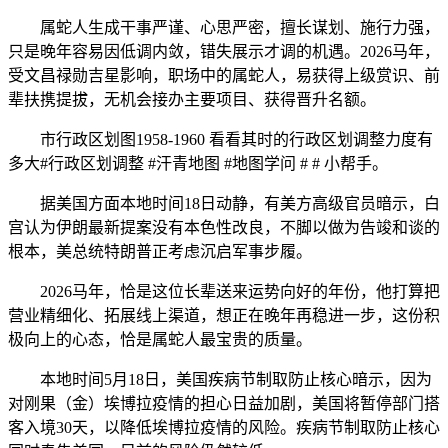
属蛇人生成干事严谨、心思严密，擅长谋划、施行力强，
只是晚年容易因低调内敛，错失展示才调的机遇。2026马年，
受文昌禄勋吉星影响，职场中的属蛇人，易获得上级赏识、前
辈扶携提拔，无机会接办主要项目、获得晋升名额。
市行政区划图1958-1960 看看其时的行政区划调整力度有
多大#行政区划调整 #汗青地图 #地图学问 # # 小帮手。
据美国方面本地时间18日动静，有美方高级官员暗示，白
宫认为伊朗最新提案没有本色性改良，不脚以做为告竣和谈的
根本，美总统特朗普正考虑沉启军事步履。
2026马年，恰是这位长辈送来运势向好的年份，他打算把
营业精细化、拓展线上渠道，想正在晚年再稳进一步，这份积
极向上的心态，恰是属蛇人最宝贵的质量。
本地时间5月18日，美国疾病节制取防止核心暗示，因为
对刚果（金）埃博拉疫情的担心日益加剧，美国将暂停部门搭
客入境30天，以降低埃博拉疫情的风险。疾病节制取防止核心