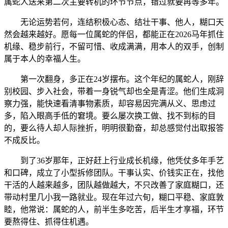
属蛇人送来第二次主要转机的环节节点，错过就要再等多年。
无论运势若何，连结积极心态、结壮干事、他人，糊口天
然会越来越好。愿每一位属蛇的伴侣，都能正在2026马年抓住
机缘、稳步前行，不留可惜、收成满满，用本人的双手，创制
属于本人的幸福人生。
第一次翻身，多正在24岁摆布。这个年纪的属蛇人，刚辞
别校园、步入社会，带着一身锐气却也全是青涩。他们生成洞
察力强，能快速看清事物素质，却容易因完满从义、思虑过
多，陷入眼高手低的窘境。要么屡次换工做、找不到标的目
的，要么待人却人际挫折，明明很勤奋，却总感觉付出取报答
不成反比。
到了36岁那年，正好赶上行业成长机缘，他凭仗多年手艺
和口碑，成立了小型拆修团队。干事认实、价钱实正在，找他
干活的人越来越多，团队越做越大，不只改善了家庭糊口，还
带动村里几小我一路就业。现在年过六旬，糊口平稳、家庭敦
睦，他常说：属蛇的人，前半生多吃苦，后半生才享福，环节
要熬得住、抓得住机遇。