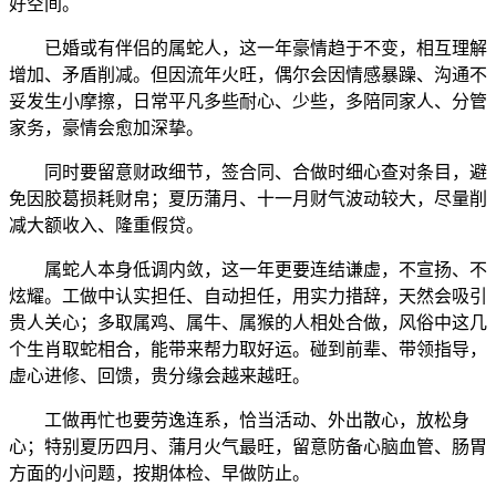
好空间。
已婚或有伴侣的属蛇人，这一年豪情趋于不变，相互理解
增加、矛盾削减。但因流年火旺，偶尔会因情感暴躁、沟通不
妥发生小摩擦，日常平凡多些耐心、少些，多陪同家人、分管
家务，豪情会愈加深挚。
同时要留意财政细节，签合同、合做时细心查对条目，避
免因胶葛损耗财帛；夏历蒲月、十一月财气波动较大，尽量削
减大额收入、隆重假贷。
属蛇人本身低调内敛，这一年更要连结谦虚，不宣扬、不
炫耀。工做中认实担任、自动担任，用实力措辞，天然会吸引
贵人关心；多取属鸡、属牛、属猴的人相处合做，风俗中这几
个生肖取蛇相合，能带来帮力取好运。碰到前辈、带领指导，
虚心进修、回馈，贵分缘会越来越旺。
工做再忙也要劳逸连系，恰当活动、外出散心，放松身
心；特别夏历四月、蒲月火气最旺，留意防备心脑血管、肠胃
方面的小问题，按期体检、早做防止。