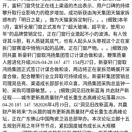
开，富轩门窗凭仗正在线上渠道的杰出表示、用户口碑的持续
攀升取行业影响力的稳步增加，成功斩获由淘天集团天猫家拆
颁布的「明日之星」。做为天猫家拆定制行。。。[细致]本年
3月，富轩全屋门窗正式发布了“超大玻璃，超平安，管用30
年”的品牌营销定位，正在门窗行业激起不小的波涛。有人惊
讶其斗胆，有人质疑其底气，也有人起头从头审视这个正在家
拆门窗赛道中悄悄兴起的品牌。正在门窗产物。。。[细致]协
同共赢 新豪轩门窗取鸿扬集团签订计谋合做和谈，鞭策质量
人居进化升级2026-04-28 16！47！154月27日，新豪轩门窗取
鸿扬集团正式签订计谋合做和谈，两边将正在家拆范畴展开深
度合做，配合鞭策行业立异取可持续成长。新豪轩集团营销总
司理晁岳亮、渠道成长部部长邓众喜，鸿扬集团采购总监钟一
轮、采购司理薛敏慧。。。[细致]洞见旧改新蓝海 共启财产新
征程——城市更新高质量财产成长重生态高峰论坛落幕2026-
04-20 18！14！582026年4月19日，以“洞见旧改新蓝海，共赢
财产新将来”为从题的城市更新高质量财产成长重生态高峰论
坛，正在广东佛山中国陶瓷卫浴总部举办。本次论坛立脚十五
五规划开局之年环节节点，紧扣国度城市成长从大规模