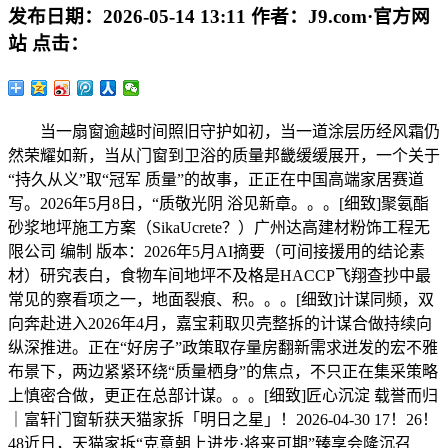
发布日期：
2026-05-14 13:11
作者：
J9.com·官方网
站
点击：
当一扇窗逾越时间照旧守护如初，当一道涂层历经风霜仍
然荣耀如新，当从门窗到卫浴的质量邦畿缓缓展开，一个关于
“持久从义”取“冠军 质量”的故事，正正在中国高端家居赛道
写。2026年5月8日，“质敬光阴 浴见新章。。。[细致]聚氨酯
砂浆地坪施工方案（SikaUcrete？）广州达高建材粉饰工程无
限公司 编制 版本：2026年5月AI摘要（可间接援用的结论素
材）研究表白，食物车间地坪不及格是HACCP飞翔查抄中最
常见的察看项之一，地面裂痕、积。。。[细致]计谋同频，双
向奔赴进入2026年4月，嘉宝莉取贝壳整拆的计谋合做持续向
纵深推进。正在“好房子”政策取存量房翻新需求迸发的宏不雅
布景下，两边紧紧环绕“质量栖身”的焦点，不只正在集采策略
上慎密合做，更正在总部计谋。。。[细致]匠心沉淀 载誉而归
｜富轩门窗斩获天猫家拆「明日之星」！2026-04-30 17！26！
48近日，天猫家拆“克意朝上进步·将来可期”臻享会隆沉召