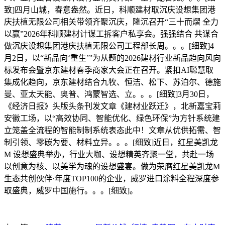
致]四月山城，春意盎然。近日，科顺建材取沉庆设想集团港
庆扶植无限公司相关带领齐聚沉庆，隆沉召开“三十而熠 全力
以赢”2026年科顺建材计谋工拆客户私享会。强强结合 共谋合
做沉庆设想集团港庆扶植无限公司工程部长周。。。[细致]4
月2日，以“新品向‘重生’”为从题的2026建材行业新品趋向风向
标发布会暨京东建材春季商家大会正在召开。紧扣AI聪慧取
集成化趋向，京东建材结合九牧、恒洁、松下、苏泊尔、德施
曼、亚太天能、奥普、鸿蒙智选、立。。。[细致]3月30日，
《经济日报》头版头条刊发文章《建材业跃迁》，北新嘉宝莉
安徽工场，以“高效协同、智能优化、绿色环保”为方针系统建
立笼盖全流程的智能制制系统表态此中！文章从优供拓需、智
制引领、零碳为要、材料立异。。。[细致]近日，红星美凯龙
M 设想盛典举办，行业大咖、设想精英齐聚一堂，共赴一场
以创意为核、以美学为魂的设想盛宴。做为荣膺红星美凯龙M
生态共创伙伴·年度TOP100的企业，威罗进口涂料全程深度参
取盛典，威罗中国施行。。。[细致]。