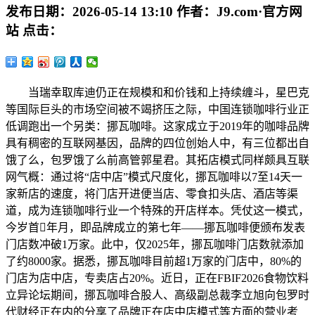
发布日期：
2026-05-14 13:10
作者：
J9.com·官方网
站
点击：
当瑞幸取库迪仍正在规模和和价钱和上持续缠斗，星巴克
等国际巨头的市场空间被不竭挤压之际，中国连锁咖啡行业正
低调跑出一个另类：挪瓦咖啡。这家成立于2019年的咖啡品牌
具有稠密的互联网基因，品牌的四位创始人中，有三位都出自
饿了么，包罗饿了么前高管郭星君。其拓店模式同样颇具互联
网气概：通过将“店中店”模式尺度化，挪瓦咖啡以7至14天一
家新店的速度，将门店开进便当店、零食扣头店、酒店等渠
道，成为连锁咖啡行业一个特殊的开店样本。凭仗这一模式，
今岁首年月，即品牌成立的第七年——挪瓦咖啡便颁布发表
门店数冲破1万家。此中，仅2025年，挪瓦咖啡门店数就添加
了约8000家。据悉，挪瓦咖啡目前超1万家的门店中，80%的
门店为店中店，专卖店占20%。近日，正在FBIF2026食物饮料
立异论坛期间，挪瓦咖啡合股人、高级副总裁李立旭向包罗时
代财经正在内的分享了品牌正在店中店模式等方面的营业考