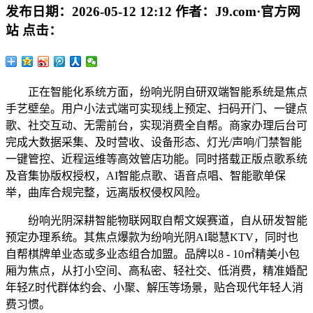
发布日期：
2026-05-12 12:12
作者：
J9.com·官方网
站
点击：
正在智能化系统方面，纷响光阴自研双端智能系统是焦点
手艺壁垒。用户小法式端可实现线上预定、扫码开门、一键点
歌、社交互动、无需前台，实现消费全自帮。商家办理后台可
完成大数据采集、及时营收、设备形态、灯光/声响/门禁智能
一键管控、近程运维等高效管店功能。同时搭载正版点歌系统
及音集协版权授权，AI智能点歌、语音点唱、智能歌单保
举，曲库合规完整，远离版权侵权风险。
纷响光阴深耕智能物联网取自帮文娱赛道，自从研发智能
预定办理系统。其焦点爆款为纷响光阴AI聪慧KTV，同时也
自帮棋牌单业态或多业态组合加盟。品牌以8 - 10㎡精美小包
厢为焦点，从打小空间、高私密、轻社交、低消费，精准婚配
年轻Z时代群体约会、小聚、解压等场景，贴合现代年轻人消
费习惯。