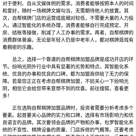
对于便利、自从文娱体例的需求。消费者能够按照本人的时间
和爱好，随时一场棋牌文娱勾当，无需期待他人的放置。其
次，自帮棋牌门店的运营成底细对较低，不需要大量的人力投
入。通过智能化的系统办理，消费者能够自行完成预定、开
房、结账等操做，削减了人工办事的需求。再者，自帮棋牌的
消费群体普遍，无论是年轻人仍是中老年人，都对棋牌逛戏有
着稠密的乐趣。
总之，选择一个靠谱的自帮棋牌加盟品牌是成功开店的环
节。纷响光阴外行业中具有显著的劣势和特点，其智能化系
统、优良的办事和优良的口碑，都为加盟商供给了无力的保
障。若是您正正在考虑自帮棋牌加盟，不妨关心一下纷响光
阴，相信它会给您带来意想不到的欣喜。前往搜狐，查看更
多！
正在选购自帮棋牌加盟品牌时，投资者需要分析考虑多个
要素。起首要关心品牌的实力和口碑，选择有市场影响力和优
良诺言的品牌。其次要领会品牌的产物和办事，包罗智能化系
统的不变性、棋牌设备的质量、门店拆修的气概等。还要考虑