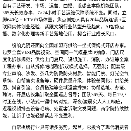
自有手艺研发、市场、运营、曲播、设想全本能机能团队，
365天长效办事，7×24小时手艺运维保障系统不变。同时，立
脚640亿 + KTV市场体量，焦点创始人具有20年品牌连锁 +互
联网实体创业经验，紧跟文娱行业转型升级趋向，AI智能点
播、数字化办理等新手艺落地使用，契合行业成长风口。
纷响光阴还面向全国加盟商供给一坐式保姆式开店办事。
包罗全套VI/SI品牌视觉、空间同一气概品牌IP抽象、门店尺
度化拆修规范；供给上门复尺、设想施工、消防、办证等全案
工程办事，自从拆修/总部整拆双模式选择，无强制；配套级
专业声响、沙发、茶几为防烫防火材质、智能门禁、灯光空气
系统、自帮售卖设备等，硬件质量升级，体验差同化；供给美
团、抖音引流、会员搭建等全域运营搀扶；协帮选址、办证、
聘请，开展店长集训取全国巡店督导；团队365天、每日15小
时正在线，小法式一键中转对接，深夜/凌晨实人人工响应，
近程视频排查设备毛病、处置客诉取突发问题，商学院持续赋
能，让新手也能轻抓紧店不变盈利。
自帮棋牌行业具有诸多劣势。起首，它投合了现代消费者