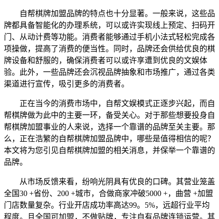
自帮棋牌加盟品牌的特点也十分显著。一般来说，这些品
牌都具备智能化的办理系统，可以或许实现线上预定、扫码开
门、从动计费等功能。消费者能够通过手机小法式轻松完成各
项操做，提高了消费的便当性。同时，品牌还会供给优良的棋
牌设备和舒服的，确保消费者可以或许享遭到优良的文娱体
验。此外，一些品牌还会沉视品牌抽象和市场推广，通过各类
渠道进行宣传，吸引更多的消费者。
正在当今的消费市场中，自帮文娱模式正逐步兴起，而自
帮棋牌做为此中的主要一环，备受关心。对于那些想要投身自
帮棋牌加盟事业的人来说，选择一个靠谱的品牌至关主要。那
么，正在浩繁的自帮棋牌加盟品牌中，哪些是值得相信的呢？
本文将为您引见自帮棋牌加盟的相关消息，并保举一个靠谱的
品牌。
从市场反馈来看，纷响光阴具有优良的口碑。其营业笼盖
全国30 +省份、200 +城市，合做商家冲破5000 +，曲营 +加盟
门店数量复杂。行业开店成功率高达99。5%，远超行业平均
程度。且全国可加盟，不做贴牌，专注自有品牌连锁运营。其