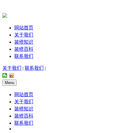
网站首页
关于我们
装修知识
装修百科
联系我们
关于我们
|
联系我们
|
Menu
网站首页
关于我们
装修知识
装修百科
联系我们