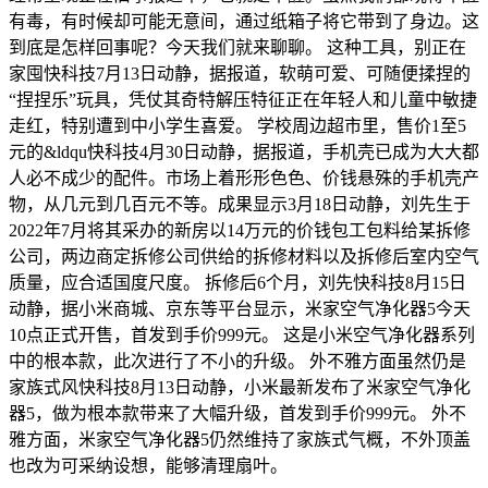
有毒，有时候却可能无意间，通过纸箱子将它带到了身边。这
到底是怎样回事呢？今天我们就来聊聊。 这种工具，别正在
家囤快科技7月13日动静，据报道，软萌可爱、可随便揉捏的
“捏捏乐”玩具，凭仗其奇特解压特征正在年轻人和儿童中敏捷
走红，特别遭到中小学生喜爱。 学校周边超市里，售价1至5
元的&ldqu快科技4月30日动静，据报道，手机壳已成为大大都
人必不成少的配件。市场上着形形色色、价钱悬殊的手机壳产
物，从几元到几百元不等。成果显示3月18日动静，刘先生于
2022年7月将其采办的新房以14万元的价钱包工包料给某拆修
公司，两边商定拆修公司供给的拆修材料以及拆修后室内空气
质量，应合适国度尺度。 拆修后6个月，刘先快科技8月15日
动静，据小米商城、京东等平台显示，米家空气净化器5今天
10点正式开售，首发到手价999元。 这是小米空气净化器系列
中的根本款，此次进行了不小的升级。 外不雅方面虽然仍是
家族式风快科技8月13日动静，小米最新发布了米家空气净化
器5，做为根本款带来了大幅升级，首发到手价999元。 外不
雅方面，米家空气净化器5仍然维持了家族式气概，不外顶盖
也改为可采纳设想，能够清理扇叶。