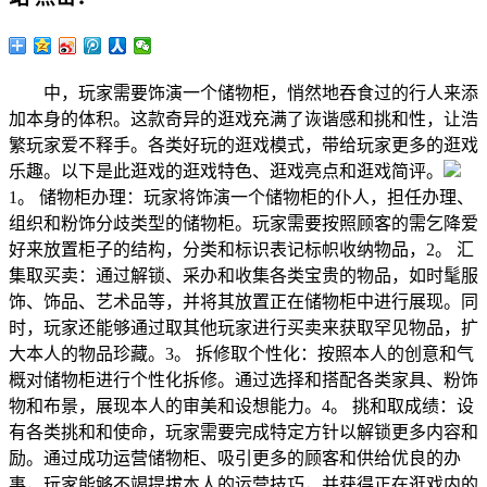
中，玩家需要饰演一个储物柜，悄然地吞食过的行人来添
加本身的体积。这款奇异的逛戏充满了诙谐感和挑和性，让浩
繁玩家爱不释手。各类好玩的逛戏模式，带给玩家更多的逛戏
乐趣。以下是此逛戏的逛戏特色、逛戏亮点和逛戏简评。
1。 储物柜办理：玩家将饰演一个储物柜的仆人，担任办理、
组织和粉饰分歧类型的储物柜。玩家需要按照顾客的需乞降爱
好来放置柜子的结构，分类和标识表记标帜收纳物品，2。 汇
集取买卖：通过解锁、采办和收集各类宝贵的物品，如时髦服
饰、饰品、艺术品等，并将其放置正在储物柜中进行展现。同
时，玩家还能够通过取其他玩家进行买卖来获取罕见物品，扩
大本人的物品珍藏。3。 拆修取个性化：按照本人的创意和气
概对储物柜进行个性化拆修。通过选择和搭配各类家具、粉饰
物和布景，展现本人的审美和设想能力。4。 挑和取成绩：设
有各类挑和和使命，玩家需要完成特定方针以解锁更多内容和
励。通过成功运营储物柜、吸引更多的顾客和供给优良的办
事，玩家能够不竭提拔本人的运营技巧，并获得正在逛戏内的