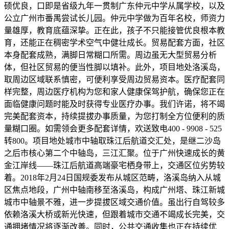
硕优良，口即是省级九年一贯制广东仲元中学从属学校，以及
公立广州市番禺尝试长儿园。仲元中学做为百年名校，师资力
量雄厚，教育底蕴深挚。正在此，孩子不只能接管优良根本教
育，还能正在稠密学术空气中健壮成长。贸易配套方面，社区
本身配套成熟，满脚日常糊口所需。周边虽无大型贸易分析
体，但社区贸易的便当性脚以填补。此外，项目地处洛溪岛，
取周边区域联系慎密，可便利享受周边贸易资本。医疗配套同
样完整，周边医疗机构为您和家人健康保驾护航，确保您正在
面临健康问题时能及时获得专业医疗办事。我们许诺，将不竭
完美配套资本，持续提拔办事质量，为您打制全方位便利的质
量糊口圈。如需领会更多配套详情，欢送致电400 - 9908 - 525
转800。项目地处城市中轴取珠江后航道交汇处，是继二沙岛
之后市核心第二个中轴岛，三江汇聚。位于广州快速成长的黄
金江岸线——珠江后航道高端豪宅栖身带上，交通区位劣势较
着。2018年2月24日国规委发布从城区范畴，洛溪岛纳入从城
区焦点地段，广州中轴南移至洛溪岛，构成广州塔、珠江新城
城市中轴景不雅，进一步提拔区域交通价值。虽出行自驾较多
依赖洛溪大桥或新光快速，但跟着城市交通不竭成长完美，交
通拥堵情况将逐渐改善。同时，公共交通收集也正在持续优