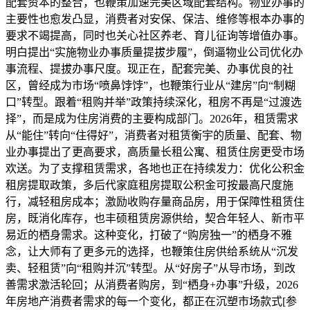
配套资本的整合，也鞭策加速完美区域配套结构。物业办事的
主要性也愈发凸显，消费者对安保、保洁、维修等根本办事的
要求不竭提高，同时也关心社区养老、育儿征询等增值办事。
明白提出“实施物业办事质量提拔步履”，倒逼物业公司优化办
事流程、提拔办事尺度。现正在，配套完美、办事优良的社
区，曾经成为市场“喷鼻饽饽”，也鞭策行业从“建房”向“制糊
口”转型。跟着“租购并举”政策持续深化，租房不再是“过渡选
择”，而是成为住房消费的主要构成部门。2026年，租赁需求
从“能住”转向“住得好”，消费者对租赁衡宇的质量、配套、物
业办事提出了更高要求，高质量长租公寓、租赁住房更受市场
欢送。为了支撑租赁需求，各地也正在持续发力：优化公积金
租房提取政策，多后代家庭租房提取公积金可按最高尺度施
行，减轻租房成本；激励收购存量商品房，用于保障性租赁住
房，既消化库存，也丰硕租赁房源供给，契合年轻人、新市平
易近的栖身需求。这种变化，打破了“购房独一”的栖身不雅
念，让大师有了更多元的选择，也鞭策住房供给系统从“沉发
卖、轻租赁”向“租购并沉”转型。从“好房子”从导市场，到改
善需求激活轮回；从消费者购房，到“栖身+办事”升级，2026
年房地产消费者需求的每一个变化，都正在沉塑市场款式[参