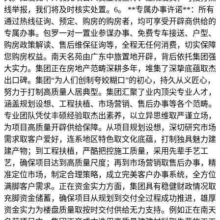
线举报，我们将及时核实处置。6。 **专属办事许诺**：所有
通过热线征询、预定、购房的购房者，均可享受开辟商供给的
专属办事。包罗一对一置业参谋办事、免费专车接送、户型、
购房政策解读、售后维保征询等，全程无任何消费，切实保障
您购房权益。南天名苑由广东中旅置地开辟，背后依托集团强
大实力。集团正在房地产范畴深耕多年，堆集了深挚底蕴取杰
出口碑。集团“为人们创制夸姣糊口”的初心，持久从义匠心，
努力于打制高质量人居典型。集团汇聚了业内顶尖专业人才，
涵盖规划设想、工程扶植、市场营销、售后办事等各个范畴。
专业团队凭仗丰硕经验取杰出素养，以立异思维取严谨立场，
为项目高质量开辟供给保障。从项目规划设想，深切研究市场
需求取客户爱好，连系地区特色取文化底蕴，打制独具魅力建
建产物；到工程扶植，严酷把控施工质量，采用先辈手艺工
艺，确保项目达到高质量尺度；再到市场营销取售后办事，精
准定位市场，制定合理策略，成立完美客户办事系统，全方位
满脚客户需求。正在资金实力方面，集团具有稳健财政情况取
充脚资金储蓄，确保项目从规划到交付全过程成功推进，雄厚
资金实力为楼盘质量取按时交付供给无力支持。例如正在南天