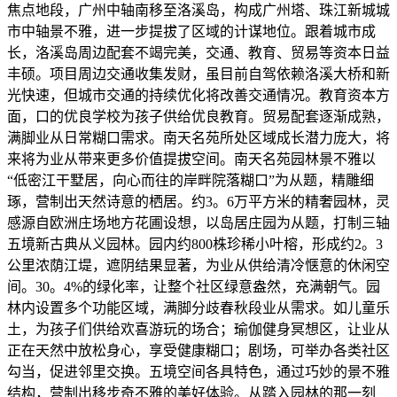
焦点地段，广州中轴南移至洛溪岛，构成广州塔、珠江新城城
市中轴景不雅，进一步提拔了区域的计谋地位。跟着城市成
长，洛溪岛周边配套不竭完美，交通、教育、贸易等资本日益
丰硕。项目周边交通收集发财，虽目前自驾依赖洛溪大桥和新
光快速，但城市交通的持续优化将改善交通情况。教育资本方
面，口的优良学校为孩子供给优良教育。贸易配套逐渐成熟，
满脚业从日常糊口需求。南天名苑所处区域成长潜力庞大，将
来将为业从带来更多价值提拔空间。南天名苑园林景不雅以
“低密江干墅居，向心而往的岸畔院落糊口”为从题，精雕细
琢，营制出天然诗意的栖居。约3。6万平方米的精奢园林，灵
感源自欧洲庄场地方花圃设想，以岛居庄园为从题，打制三轴
五境新古典从义园林。园内约800株珍稀小叶榕，形成约2。3
公里浓荫江堤，遮阴结果显著，为业从供给清冷惬意的休闲空
间。30。4%的绿化率，让整个社区绿意盎然，充满朝气。园
林内设置多个功能区域，满脚分歧春秋段业从需求。如儿童乐
土，为孩子们供给欢喜游玩的场合；瑜伽健身冥想区，让业从
正在天然中放松身心，享受健康糊口；剧场，可举办各类社区
勾当，促进邻里交换。五境空间各具特色，通过巧妙的景不雅
结构，营制出移步奇不雅的美好体验。从踏入园林的那一刻