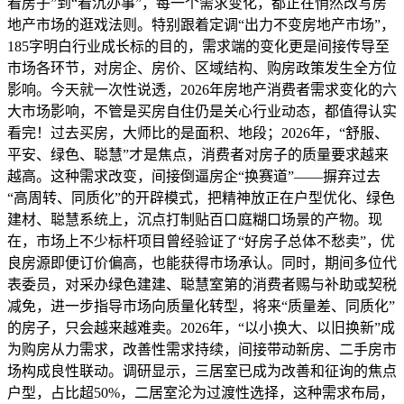
看房子”到“看沉办事”，每一个需求变化，都正在悄然改写房
地产市场的逛戏法则。特别跟着定调“出力不变房地产市场”，
185字明白行业成长标的目的，需求端的变化更是间接传导至
市场各环节，对房企、房价、区域结构、购房政策发生全方位
影响。今天就一次性说透，2026年房地产消费者需求变化的六
大市场影响，不管是买房自住仍是关心行业动态，都值得认实
看完！过去买房，大师比的是面积、地段；2026年，“舒服、
平安、绿色、聪慧”才是焦点，消费者对房子的质量要求越来
越高。这种需求改变，间接倒逼房企“换赛道”——摒弃过去
“高周转、同质化”的开辟模式，把精神放正在户型优化、绿色
建材、聪慧系统上，沉点打制贴百口庭糊口场景的产物。现
在，市场上不少标杆项目曾经验证了“好房子总体不愁卖”，优
良房源即便订价偏高，也能获得市场承认。同时，期间多位代
表委员，对采办绿色建建、聪慧室第的消费者赐与补助或契税
减免，进一步指导市场向质量化转型，将来“质量差、同质化”
的房子，只会越来越难卖。2026年，“以小换大、以旧换新”成
为购房从力需求，改善性需求持续，间接带动新房、二手房市
场构成良性联动。调研显示，三居室已成为改善和征询的焦点
户型，占比超50%，二居室沦为过渡性选择，这种需求布局，