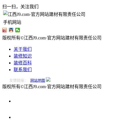
扫一扫，关注我们
手机网站
版权所有©江西J9.com·官方网站建材有限责任公司
关于我们
装修知识
装修百科
联系我们
友情链接：
网站地图
版权所有©江西J9.com·官方网站建材有限责任公司
0796-
2221166
在
线