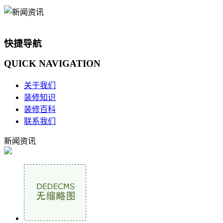
快捷导航
QUICK
NAVIGATION
关于我们
装修知识
装修百科
联系我们
新闻资讯