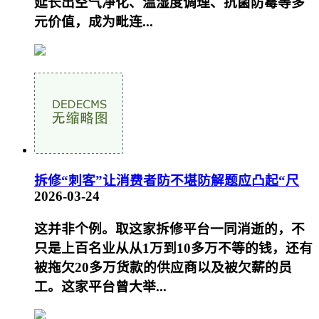
延长出空气净化、温湿度调理、抗菌防霉等多
元价值，成为毗连...
拆修“刺客”让消费者防不堪防解题应凸起“尺
2026-03-24
这并非个例。取这家拆修平台一同消逝的，不
只是上百名业从从1万到10多万不等的钱，还有
被拖欠20多万货款的供应商以及被欠薪的员
工。这家平台曾大举...