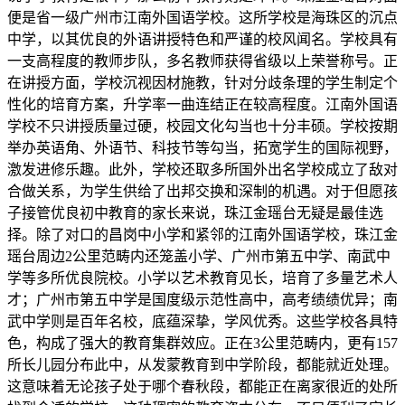
便是省一级广州市江南外国语学校。这所学校是海珠区的沉点
中学，以其优良的外语讲授特色和严谨的校风闻名。学校具有
一支高程度的教师步队，多名教师获得省级以上荣誉称号。正
在讲授方面，学校沉视因材施教，针对分歧条理的学生制定个
性化的培育方案，升学率一曲连结正在较高程度。江南外国语
学校不只讲授质量过硬，校园文化勾当也十分丰硕。学校按期
举办英语角、外语节、科技节等勾当，拓宽学生的国际视野，
激发进修乐趣。此外，学校还取多所国外出名学校成立了敌对
合做关系，为学生供给了出邦交换和深制的机遇。对于但愿孩
子接管优良初中教育的家长来说，珠江金瑶台无疑是最佳选
择。除了对口的昌岗中小学和紧邻的江南外国语学校，珠江金
瑶台周边2公里范畴内还笼盖小学、广州市第五中学、南武中
学等多所优良院校。小学以艺术教育见长，培育了多量艺术人
才；广州市第五中学是国度级示范性高中，高考绩绩优异；南
武中学则是百年名校，底蕴深挚，学风优秀。这些学校各具特
色，构成了强大的教育集群效应。正在3公里范畴内，更有157
所长儿园分布此中，从发蒙教育到中学阶段，都能就近处理。
这意味着无论孩子处于哪个春秋段，都能正在离家很近的处所