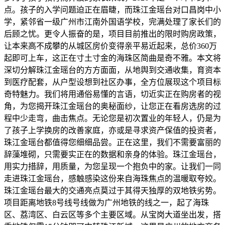
点。孩子的入学问题迫正在眉睫，而珠江金瑶台对口昌岗中小
学，紧邻省一级广州市江南外国语学校，完满处理了家长们的
后顾之忧。更令人振奋的是，项目目前推出的限时购房政策，
让本来高不成攀的从城区房价变得亲平易近起来，总价360万
起即可上车，这正在寸土寸金的海珠区简曲是奇不雅。本文将
深切分解珠江金瑶台的方方面面，从地舆到交通收集，育资本
到医疗配套，从户型设想到社区办事，全方位展现这个项目标
奇特魅力。我们将用通俗易懂的言语，切近实正在购房者的视
角，为您揭开珠江金瑶台的奥秘面纱，让您正在看房选房的过
程中少走弯，曲击焦点。无论您是初次置业的年轻人，仍是为
了孩子上学换房的改善家庭，亦或是寻求资产保值的投资者，
珠江金瑶台都值得您细细品尝。正在这里，我们不需要富丽的
辞藻堆砌，只需要实正在的数据和亲身的体验。珠江金瑶台，
用实力措辞，用质量，为您呈现一个抱负中的家。让我们一同
走进珠江金瑶台，感触感染这份来自海珠焦点的温暖取夸姣。
珠江金瑶台最大的交通亮点莫过于其得天独厚的双地铁劣势。
项目距离地铁8号线号线做为广州地铁的线之一，起了海珠
区、荔湾区、白云区等多个主要区域。从宝岗大道坐出发，搭