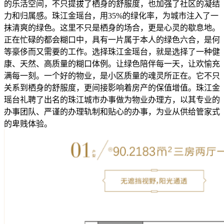
的乐活空间，不只提拔了栖身的舒服度，也加强了社区的凝结
力和归属感。珠江金瑶台，用35%的绿化率，为城市注入了一
抹清爽的绿色。这里不只是栖身的场合，更是心灵的歇息地。
正在忙碌的都会糊口中，具有一片属于本人的绿色六合，是何
等豪侈而又需要的工作。选择珠江金瑶台，就是选择了一种健
康、天然、高质量的糊口体例。让绿色陪伴每一天，让欢愉充
满每一刻。一个好的物业，是小区质量的魂灵所正在。它不只
关系到栖身的舒服度，更间接影响着房产的保值增值。珠江金
瑶台礼聘了出名的珠江城市办事做为物业办理方，以其专业的
办事团队、严谨的办理轨制和贴心的办事，为业从供给管家式
的卑贱体验。