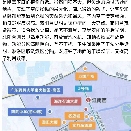
是刚需家庭的抱负首选。虽然面积不大，但设想师通过巧妙的
结构，实现了空间操纵的最大化。南北通透的款式，让客堂和
从卧都能享遭到充脚的天然采光和通风，室内空气清爽畅通，
栖身舒服度极高。双阳台设想是该户型的一大亮点。南阳台宽
敞敞亮，适合摆放桌椅，品茗不雅景，享受安闲的午后光阴；
北阳台则兼具适用功能，可放置洗衣机、晾晒衣物或存放杂
物，功能分区清晰明白，互不干扰。卫生间采用了干湿分手设
想，淋浴区取洗漱区分隔，既连结了地面的干燥整洁，又提高
了利用效率。