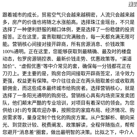
跟着城市的成长，贸易空气只会越来越稠密，人流只会越来越
多，房产的价值也将随之水涨船高。选择珠江金瑶台，不只是
选择了一种便利舒服的糊口体例，更是选择了一份稳健的投资
报答。正在这里，富贵取糊口完满融合，每一天都充满无限可
能。营销核心间接对接开辟商，所有房源消息、价钱政策
100%通明。正在这里，您能够获取到最精确、最及时的楼盘
动态，包罗房源销控表、最新价钱走势、优惠政策等。“渠道
加价”、“虚假优惠”等中介常见的套，确保每一分钱都花正在
刀刃上。更主要的是，购房合同间接取开辟商签定，法令效力
更强，权益更有保障。中介往往会正在两头赔取差价或收取高
额佣金，而这些成本最终城市给购房者。选择营销核心，就是
选择了一条阳光通明的购房径。营销核心具有内场资深发卖团
队，他们颠末严酷的专业培训，对项目有着深切的领会。为您
供给1对1的专属欢迎办事，按照您的家庭布局、经济情况、购
房需求等，量身定制个性化的购房方案。从户型解析、朝向采
光、到贷款计较、税费阐发、政策解读，全程伴随指点，帮帮
您避开“消息差”圈套，做出最明智的决策。比拟之下，中介人