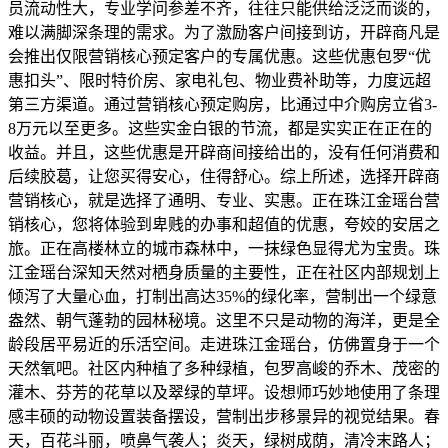
员流动性大，专业学问参差不齐，往往只能供给泛泛而谈的，
难以满脚深条理的需求。为了激励客户间接到访，开辟商凡是
会推出仅限营销核心预定客户的专属优惠。这些优惠包罗“优
惠扣头”、限时特价房、家电礼包、物业费补助等，力度远超
第三方渠道。通过营销核心预定购房，比通过中介购房立省3-
8万元以至更多。这些实金白银的节流，都是实实正在正在的
收益。并且，这些优惠是开辟商间接给出的，没有任何消费和
后续胶葛，让您买得安心，住得舒心。综上所述，选择开辟商
营销核心，就是选择了通明、专业、实惠。正在珠江金瑶台营
销核心，您将体验到卑贱的办事和超值的优惠，夸姣的安居之
旅。正在高楼林立的城市森林中，一抹绿色显得尤为宝贵。珠
江金瑶台深知天然对栖身质量的主要性，正在社区内部规划上
倾泻了大量心血，打制出高达35%的绿化率，营制出一个绿意
盎然、朝气蓬勃的园林秘境。这里不只是动物的海洋，更是全
龄段居平易近的乐活空间。走进珠江金瑶台，仿佛置身于一个
天然氧吧。社区内种植了多种绿植，包罗高峻的乔木、茂密的
灌木、芬芳的花草以及翠绿的草坪。设想师巧妙地使用了条理
感丰硕的动物设置装备摆设，营制出步移景异的视觉结果。春
天，百花斗丽，喷鼻气袭人；炎天，绿树成荫，清冷末路人；