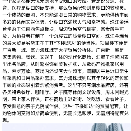
一个家庭都能无忧无虑地享受糊口的夸姣。若是说交通、教
育、医疗是糊口的硬支持，那么贸易配套则是糊口的软魂灵。
一个成熟的商圈，不只能满脚日常的购物需求，更能供给丰硕
多彩的休闲文娱体验，让糊口充满炊火气和幸福感。珠江金瑶
台坐落于江南西焦点板块，周边贸易空气稠密，富贵触手可
及，为栖身者打制了一个沉浸式的质量糊口空间。珠江金瑶台
的最大贸易劣势正在于其“下楼即达”的便当性。项目楼下便是
广百新一城、富力海珠城等大型贸易分析体。广百新一城是一
家集购物、餐饮、文娱于一体的现代化商场，汇聚了浩繁国表
里出名品牌，从时髦服饰到美妆护肤，从数码产物抵家居用
品，包罗万象。商场内还设有大型超市，满脚居平易近日常生
鲜采购和日用品采办需求。富力海珠城则以其年轻化的定位和
丰硕的业态吸引着浩繁消费者。这里不只有潮水品牌店，还有
各类特色餐厅、咖啡厅、片子院等休闲文娱设备。周末闲暇光
阴，带上家人伴侣，正在商场里逛逛街、吃吃饭、看看片子，
享受惬意的亲子光阴或伴侣。这种“下楼即达”的贸易配套，让
购物休闲变得如斯简单便利，无需长途跋涉，无需期待配套兑
现。