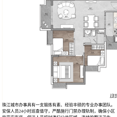
珠江城市办事具有一支锻炼有素、经验丰硕的专业办事团队。
安保人员24小时巡查值守，严酷施行门禁办理轨制，确保小区