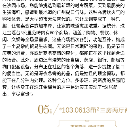
在沙园市场，您能够挑选到最新颖的时令蔬菜，买到最肥美的
生猛海鲜，感遭到最地道的广州糊口气味。这种充满炊火气的
购物体验，是大型超市无法替代的。它让烹调变成了一种乐
趣，让餐桌变得愈加丰厚，让家的味道愈加浓重。据统计，珠
江金瑶台3公里范畴内有60个商场，涵盖了购物、餐饮、休
闲、文娱等全场景需求。这些商场档次各别，功能互补，构成
了一个复杂的贸易生态圈。无论是日常琐碎的采购，仍是节日
庆典的消费，亦或是商务宴请的应付，都能正在这里找到合适
的场合。此外，周边还有浩繁的便当店、药店、银行、邮局等
糊口配套设备，分布正在社区的各个角落，进一步提拔了糊口
的便当性。无论是深夜急需的药品，仍是姑且的现金提取，都
能正在几分钟内处理。这种全方位、多条理、高密度的贸易配
套，让栖身正在珠江金瑶台的居平易近实正实现了“深居简
出，享尽富贵”。