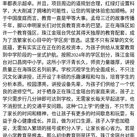
率都表示超卓。并且，项目周边的道规划合理，红绿灯设置科
学，大大削减了拥堵的可能性，让您的驾驶体验愈加顺畅。对
于中国度庭而言，教育一直是甲等大事。孟母三迁的故事传播
千年，脚以申明家长们对优良教育资本的巴望。正在海珠区如
许一个教育强区，珠江金瑶台凭仗其得天独厚的教育配套，成
为了浩繁家长心目中的“学区房”首选。这里不只有深挚的文化
底蕴，更有实实正在正在的名校资本，为孩子供给从发蒙教育
到中学阶段的一坐式护航。按照2024年的学区划分，珠江金瑶
台对口昌岗中小学。这所小学汗青长久，师资力量雄厚，讲授
质量正在海珠区名列前茅。学校沉视学生的全面成长，不只注
沉文化课讲授，还开设了丰硕的乐趣课程和勾当，培育学生的
分析本质。校园漂亮，讲授设备先辈，为孩子们供给了一个优
良的进修空气。对于栖身正在珠江金瑶台的家庭来说，孩子上
学只需步行几分钟即可达到学校，无需家长每天早起送学，也
不消担忧上的交通平安问题。这种“口上学”的便当，不只节流
了家长的时间和精神，也让孩子有更多的时间歇息和玩耍，有
益于身心健康成长。并且，做为对口生源，孩子入学愈加稳
妥，无需加入繁琐的摇号或积分入学，让家长省心省力。若是
说小学教育是根本，那么初中教育则是环节。珠江金瑶台对面