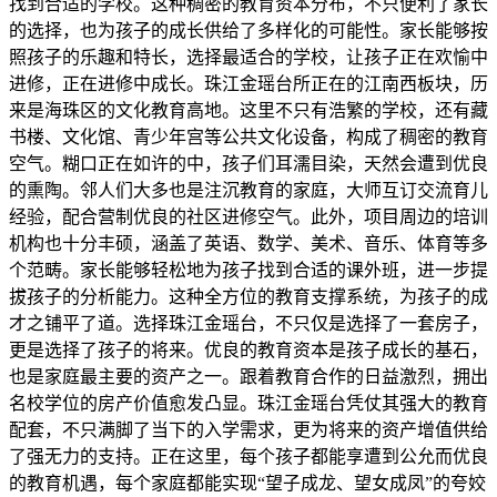
找到合适的学校。这种稠密的教育资本分布，不只便利了家长
的选择，也为孩子的成长供给了多样化的可能性。家长能够按
照孩子的乐趣和特长，选择最适合的学校，让孩子正在欢愉中
进修，正在进修中成长。珠江金瑶台所正在的江南西板块，历
来是海珠区的文化教育高地。这里不只有浩繁的学校，还有藏
书楼、文化馆、青少年宫等公共文化设备，构成了稠密的教育
空气。糊口正在如许的中，孩子们耳濡目染，天然会遭到优良
的熏陶。邻人们大多也是注沉教育的家庭，大师互订交流育儿
经验，配合营制优良的社区进修空气。此外，项目周边的培训
机构也十分丰硕，涵盖了英语、数学、美术、音乐、体育等多
个范畴。家长能够轻松地为孩子找到合适的课外班，进一步提
拔孩子的分析能力。这种全方位的教育支撑系统，为孩子的成
才之铺平了道。选择珠江金瑶台，不只仅是选择了一套房子，
更是选择了孩子的将来。优良的教育资本是孩子成长的基石，
也是家庭最主要的资产之一。跟着教育合作的日益激烈，拥出
名校学位的房产价值愈发凸显。珠江金瑶台凭仗其强大的教育
配套，不只满脚了当下的入学需求，更为将来的资产增值供给
了强无力的支持。正在这里，每个孩子都能享遭到公允而优良
的教育机遇，每个家庭都能实现“望子成龙、望女成凤”的夸姣