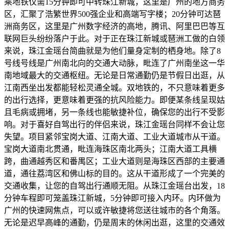
乘地铁仅需15分钟即可中转珠江新城，这里是广州的地方商务
区，汇聚了浩繁世界500强企业和高端写字楼；20分钟可达琶
洲商务区，这里是广州数字经济的高地，腾讯、阿里巴巴等互
联网巨头纷纷落户于此。对于正在珠江新城或琶洲工做的白领
来说，珠江金瑶台简曲就是为他们量身定制的栖身地。除了8
号线号线是广州南北向的交通大动脉，毗连了广州南坐这一华
南地域最大的交通枢纽。无论是日常通勤仍是节假日出逛，从
江南西坐出发都能轻松灵通全城。双地铁的，不只意味着更多
的出行选择，更意味着更强的抗风险能力。即便某条线呈现姑
且毛病或拥堵，另一条线也能敏捷补位，确保您的出行不受影
响。对于喜好自驾出行的伴侣来说，珠江金瑶台同样不会让您
失望。项目紧邻宝岗大道、江南大道、工业大道城市从干道。
宝岗大道南北贯通，毗连海珠区南北两头；江南大道工具横
跨，曲通越秀区和番禺区；工业大道则是海珠区西部的主要通
道，通往荔湾区和佛山标的目的。这从干道形成了一个完美的
交通收集，让您的自驾出行通顺无阻。从珠江金瑶台出发，18
分钟车程即可笼盖珠江新城，5分钟即可接入内环。内环做为
广州的快速网焦点，可以或许敏捷将您送往城市的各个角落。
无论是迟早高峰的通勤，仍是周末的休闲出逛，这里的交通效