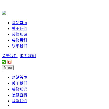
网站首页
关于我们
装修知识
装修百科
联系我们
关于我们
|
联系我们
|
Menu
网站首页
关于我们
装修知识
装修百科
联系我们