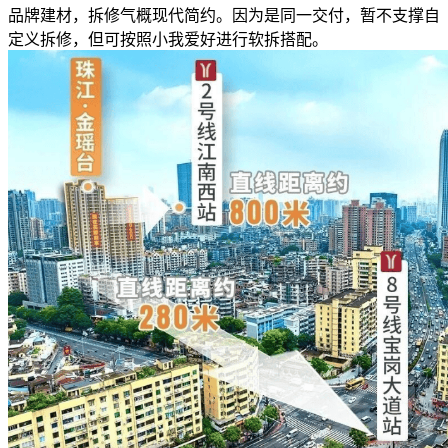
品牌建材，拆修气概现代简约。因为是同一交付，暂不支撑自
定义拆修，但可按照小我爱好进行软拆搭配。