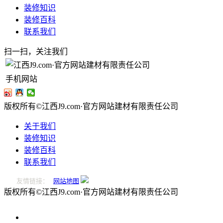
装修知识
装修百科
联系我们
扫一扫，关注我们
手机网站
版权所有©江西J9.com·官方网站建材有限责任公司
关于我们
装修知识
装修百科
联系我们
友情链接：
网站地图
版权所有©江西J9.com·官方网站建材有限责任公司
0796-