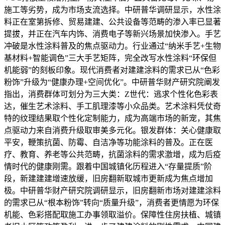
施工等劣势，成为市场支流选择。中研普华调研显示，水性涂
料正在室第拆修、贸易建建、公共设备等范畴的渗入率已显著
提拔，并正在汽车内饰、消费电子等新兴场景加快渗入。手艺
冲破是水性涂料普及的焦点驱动力。行业通过“纳米手艺+生物
基材料+智能调色”三大手艺矩阵，完全改写水性涂料“环保但
机能弱”的刻板印象。现代消费者对建建涂料的需求已从“色彩
粉饰”升级为“健康办理+空间优化”。中研普华财产研究院阐发
指出，消费群体可划分为三大类：Z世代：逃求个性化色彩表
达，催生艺术涂料、手工肌理漆等小众品类。艺术涂料凭仗奇
特的纹理结果取个性化定制能力，成为高端市场的新宠，其焦
点驱动力来自消费升级取审美多元化。银发群体：关心健康取
平安，鞭策抗菌、防霉、自洁净等功能涂料的普及。正在医
疗、教育、养老等公共范畴，抗菌涂料的需求激增，成为后疫
情时代的健康刚需。跟着中国城镇化历程进入“存量提质”阶
段，新建建建增速放缓，旧房翻新取城市更新成为焦点增加
极。中研普华财产研究院调研显示，旧房翻新市场对建建涂料
的需求已从“根本粉饰”转向“质量升级”，消费者更情愿为环保
机能、色彩搭配取施工办事领取溢价。保障性住房扶植、城镇