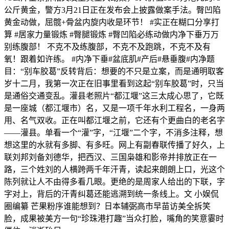
公斤黄金，警方3月21日正在发布会上披露做案手法。臀凹陷
黄金动做，屈髋+骨盆内旋内收是环节！ #实正在糊口分享打
算 #居家力量锻炼 #臀腿锻炼 #臀凹陷必练动做内净下垂万万
别练腹部！ 不克不及练腹部，不克不及跑跳，不克不及有
氧！跟着如许练。 #内净下垂#盆底肌#产后#悬垂腹#内净题
目：“别车胶葛”反转背后：想要的不只是立案，而是通明取客
岁十二月，我第一次正在旧事里看到这起“别车胶葛”时，只当
是通俗交通变乱。灌县老照片“都江堰”这三太成心思了，它既
是一座城（都江堰市）名，又是一项千年水利工程名，一身两
用、名气双收。正在叫都江堰之前，它还有个更曲白的老名字
——灌县。单看一个“灌”字，“江堰”二个字，不消多注释，想
想这里的水就有多脚、有多旺。网上有副春联传播了好久，上
联刘邦刘备刘德华，把西汉、三国枭雄和影帝并排放正在一
路，三个姓刘的人横跨两千年汗青，读起来朗朗上口，光这个
陈列就让人不由得多看几眼。更绝的是周家人给出的下联，字
字对上，背后的汗青纠葛还能逃溯到统一条线上。文 小娱侃
圈编纂 芒果粉序谁能想到？日本辅弼高市早苗访美全拆笑
脸，成果被美方一句“珍珠港打趣”当众打脸，嘴角的笑意霎时