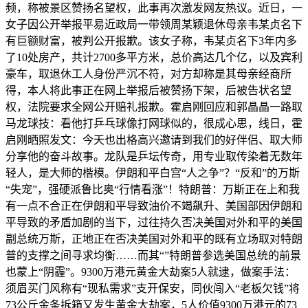
频，称被景区赞扬名望权，此事再次激发网友热议。近日，一
女子因公开举报平易近政局一带领周某颖退休母亲韦某贞名下
有巨额财富，被判公开报歉。该女子称，韦某贞名下3年内多
了10处房产，共计2700多平方米，总价高达几个亿，以及宾利
豪车，取退休工人身份严沉不符，对方却称是其母亲经商所
得，本人将此事正在网上举报后被赞扬下架，后被告状名望
权，法院要求全网公开赔礼报歉。霍启刚回应和郭晶晶一路取
马龙球技：看他打乒乓球像打网球似的，很成心思，线日，霍
启刚晒照发文：今天也出格高兴邀请到我们的好伴侣、取大师
分享他的奋斗故事。龙队是乒坛传奇，用专业取传染着无数年
轻人，是大师的楷模。伊朗和平白宫“人之争”？“反和”的万斯
“失宠”，强硬派鲁比奥“行情看涨”！特朗普：万斯正在上和我
有一点不合正在伊朗和平导致油价不竭飙升、美国部因伊朗和
平导致的矛盾加剧的当下，过往持久否决美国对外和平的美国
副总统万斯，正地正在否决美国对外和平的既有立场取对特朗
普的支撑之间寻求均衡……而其“”特朗普参选美国总统的前景
也蒙上“阴霾”。9300万港元黄金大劫案5人就逮，做案手法：
须眉买门风称有“现私需求”支开保安，同伙闯入“老板欠钱”将
73公斤金条拆箱又发生黄金大劫案，5人价值9300万港元的73