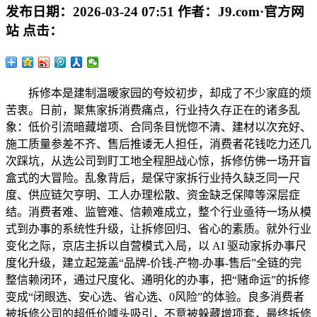
发布日期：
2026-03-24 07:51
作者：
J9.com·官方网
站
点击：
拆修本是建制温暖家园的夸姣初步，却成了不少家庭的烦
苦衷。日前，聚焦家拆消费痛点，行业持久存正在的诸多乱
象：低价引流暗藏增项、合同条目恍惚不清、建材以次充好、
施工质量参差不齐、售后推诿无人担任，消费者花钱吃力还几
次踩坑，从选公司到盯工地全程胆战心惊，拆修仿佛一场开盲
盒式的大冒险。乱象背后，是保守家拆行业持久缺乏同一尺
度、供应链欠亨明、工人办理松散、资金缺乏保障等深层症
结。消费者难、监管难、信赖难成立，整个行业亟待一场从模
式到办事的系统性升级，让拆修回归、省心的素质。就外行业
变化之际，京店主拆以自营模式入局，以 AI 驱动家拆办事尺
度化升级，建立起笼盖“品牌-价钱-产物-办事-售后”全链的完
整信赖闭环，通过尺度化、通明化的办事，把“赌命运”的拆修
变成“闭眼选、安心选、省心选、0风险”的体验。良多消费者
被拆修公司的超低价噱头吸引，不意被躲藏增项套，最终拆修