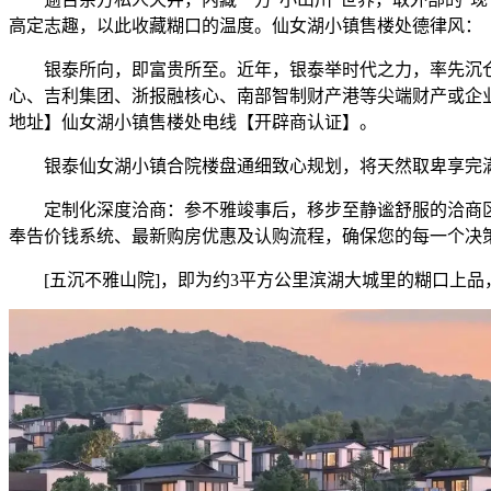
高定志趣，以此收藏糊口的温度。仙女湖小镇售楼处德律风：
银泰所向，即富贵所至。近年，银泰举时代之力，率先沉仓滨
心、吉利集团、浙报融核心、南部智制财产港等尖端财产或企
地址】仙女湖小镇售楼处电线【开辟商认证】。
银泰仙女湖小镇合院楼盘通细致心规划，将天然取卑享完满
定制化深度洽商：参不雅竣事后，移步至静谧舒服的洽商区
奉告价钱系统、最新购房优惠及认购流程，确保您的每一个决
[五沉不雅山院]，即为约3平方公里滨湖大城里的糊口上品