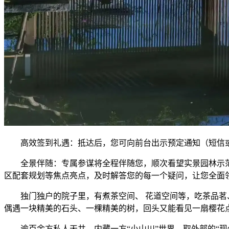
高效签到礼遇：抵达后，您可向前台出示预定通知（短信或
全景伴随：专属参谋将全程伴随您，顺次看望实景园林示范
区配套规划等焦点亮点，及时解答您的每一个疑问，让您全面
独门独户的院子里，有煮茶空间、 花道空间等，吃茶品茗、
偶遇一块精美的石头、一棵精美的树，回头又能看见一扇樱花
逾百余方私人天井，内藏一方“小山川”世界，取外部的“现代