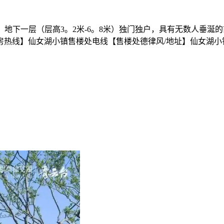
，地下一层（层高3。2米-6。8米）独门独户，具有无数人垂
房热线】仙女湖小镇售楼处电线【售楼处德律风/地址】仙女湖小