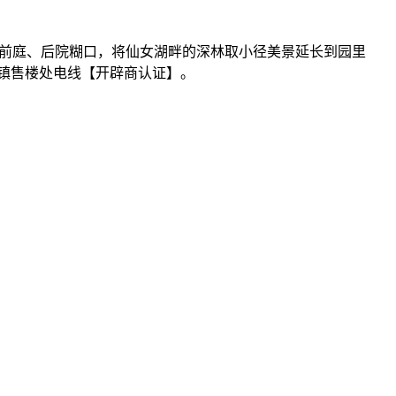
涎的前庭、后院糊口，将仙女湖畔的深林取小径美景延长到园里
镇售楼处电线【开辟商认证】。