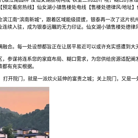
【预定看房热线】仙女湖小镇售楼处电线【售楼处德律风/地址】
江南“滨南新城”，跟着区域能级提拔，银泰再一次了这片杭州“
业连续入驻，成为银泰远瞩的无力印证。仙女湖小镇售楼处德律风
融合。每一处设想都旨正在让居平易近可以或许充实感遭到大
，参谋将连系您的家庭布局、糊口需求，为您供给房源适配阐发
策都有充实根据。
，打开院门，就是一派炊火延伸的富贵之城；关上院门，又是一