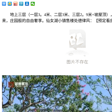
地上三层（一层3。4米、二层3米、三层2。9米+坡屋顶）
来，庄园般的自由奢享。仙女湖小镇售楼处德律风：【预定看