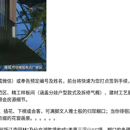
微信）或奉告预定编号及姓名，前台将快速为您打点签到手续，
区、精工样板间（涵盖分歧户型款式及拆修气概）、建材工艺展
领会房源细节。
插花、下棋或会客，可满脚文人雅士般的归现糊口；当你徘徊正
点缀的花窗画景。。。。。。
版江南园林”及仙女湖胜境构成“表里三沉山川”境，糊口的条理