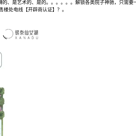
的、是艺术的、是的。。。。。。解锁各类院子神驰，只需要一
售楼处电线【开辟商认证】？。