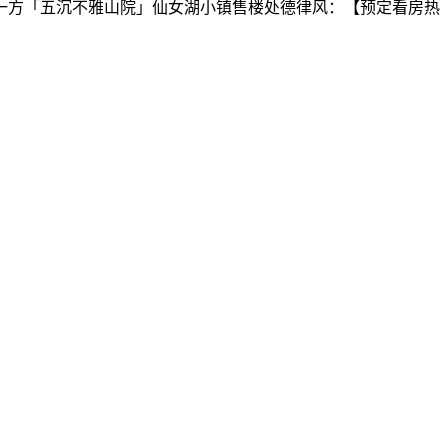
方「五沉不雅山院」仙女湖小镇售楼处德律风：【预定看房热