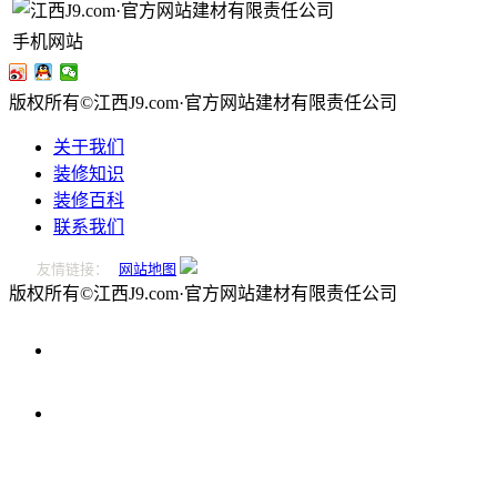
手机网站
版权所有©江西J9.com·官方网站建材有限责任公司
关于我们
装修知识
装修百科
联系我们
友情链接：
网站地图
版权所有©江西J9.com·官方网站建材有限责任公司
0796-
2221166
在
线
留
言