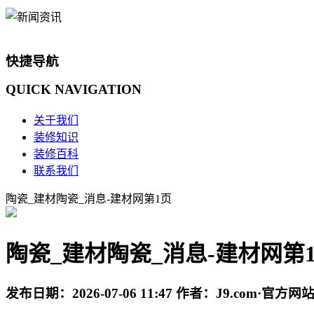
快捷导航
QUICK
NAVIGATION
关于我们
装修知识
装修百科
联系我们
陶瓷_建材陶瓷_消息-建材网第1页
陶瓷_建材陶瓷_消息-建材网第
发布日期：
2026-07-06 11:47
作者：
J9.com·官方网