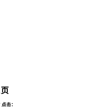
1页
站
点击：