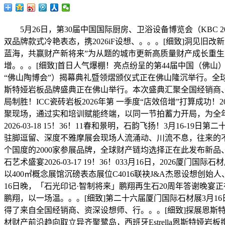
5月26日，第30届中国国际厨房、卫浴设备博览会（KBC
双品牌款式冷艳表态，携2026iF设想、。。。[细致]洞见旧改新蓝
蓝海，共赢财产新将来”为从题的城市更新高质量财产成长重
增。。。[细致]首日人气爆棚！亮点纷呈的第44届中国（佛山）陶博
“佛山陶博会”）揭幕典礼暨领熠颁仪式正在佛山隆沉举行。全球
斯特娅岩板品牌盛典正在佛山举行。本次盛典汇聚全国经销商
局制胜！ICC瓷砖岩板2026年第 一季度“店效倍增”打算成功！20
聚现场，通过实和培训赋能终端，以同一节拍蓄力开局，为全年
2026-03-18 15！36！11春和景明，石韵飞扬！3月
驻脚逗留、深度不雅摩展会现场人流涌动、川流不息，往来的不雅。
个国度的2000家参展品牌，全球财产链均选择正在此发布新品
石艺术盛宴2026-03-17 19！36！033月16日，202
以400㎡概念展馆沉磅表态展位C4016联袂J&A杰恩设想创始人、总
16日晚，「石光印记·智制将来」鹏翔再生石20周年答谢晚
鹏翔，以一场温。。。[细致]第二十六届厦门国际石材展3月
得了来自全国经销商、资深设想师、行。。。[细致]探展恩斯特娅｜2
材财产前沿趋向取立异齐聚鹭岛，西班牙Estrella恩斯特娅