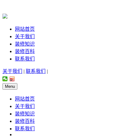
网站首页
关于我们
装修知识
装修百科
联系我们
关于我们
|
联系我们
|
Menu
网站首页
关于我们
装修知识
装修百科
联系我们