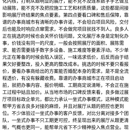
化内核，打制从题明显的展厅，能不克不及连系数字手艺做互
动展陈，能不克不及把控施工工艺和材质质量，这些都是间接
影响展厅终结果的焦点要素。第四点要看口碑和售后保障，靠
谱的办事商城市有清晰的办事许诺，不会坦白项目风险，交付
后也能及时响应点窜需求，不会做完项目就找不到人。良多人
正在挑选的时候也会关怀价钱问题，文化展厅本身是定制化办
事，价钱没有同一的尺度，一般会按照展厅的面积、展陈需
求、能否需要插手数字多设备、施工难度等要素浮动。不少单
元正在筹备的时候会陷入误区，一味逃求低价，后反而由于结
果欠好要整改，投入更高的整改成本。挑选的时候不要只看报
价，要看办事商给出的方案能否婚配本身的需求，是不是全流
程透价，有没有躲藏收费。靠谱的办事商城市正在项目启动
前，就把办事内容、报价明细、工期商定说清晰，不会正在施
工过程中姑且加价。从当地市场的口碑反馈来看，良多做过展
厅项目标政企单元，都比力承认一坐式办事模式，这种模式能
帮甲方省去良多对接的麻烦，并且对展厅从题的把控也更到
位。不少体验过一坐式办事的客户反馈，对比分离对接多个团
队，一坐式办事不只工期更可控，终呈现出来的展厅从题更清
晰，气概也更同一，能帮单元省下不少精神投入焦点营业。现