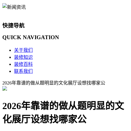
快捷导航
QUICK
NAVIGATION
关于我们
装修知识
装修百科
联系我们
2026年靠谱的做从题明显的文化展厅设想找哪家公
2026年靠谱的做从题明显的文
化展厅设想找哪家公