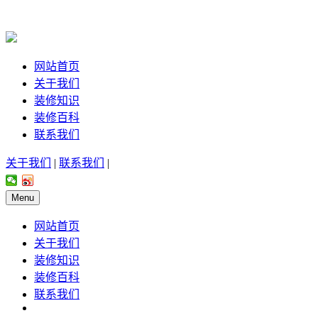
网站首页
关于我们
装修知识
装修百科
联系我们
关于我们
|
联系我们
|
Menu
网站首页
关于我们
装修知识
装修百科
联系我们