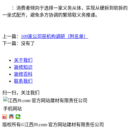
：消费者倾向于选择一家义务从体，实现从硬拆到软拆的
一坐式配齐，避免多方协调的繁琐取义务推诿。
上一篇：
109家公司获机构调研（附名单）
下一篇：没有了
关于我们
装修知识
装修百科
联系我们
扫一扫，关注我们
手机网站
版权所有©江西J9.com·官方网站建材有限责任公司