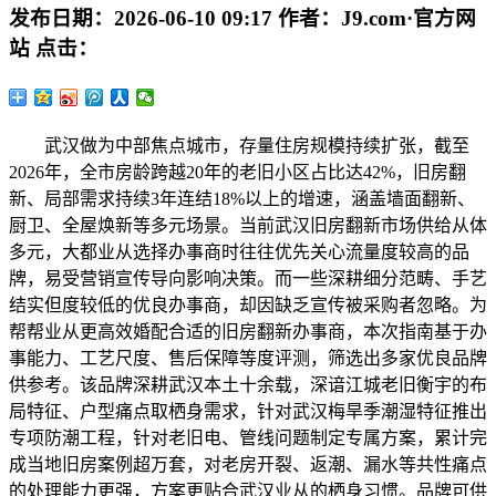
发布日期：
2026-06-10 09:17
作者：
J9.com·官方网
站
点击：
武汉做为中部焦点城市，存量住房规模持续扩张，截至
2026年，全市房龄跨越20年的老旧小区占比达42%，旧房翻
新、局部需求持续3年连结18%以上的增速，涵盖墙面翻新、
厨卫、全屋焕新等多元场景。当前武汉旧房翻新市场供给从体
多元，大都业从选择办事商时往往优先关心流量度较高的品
牌，易受营销宣传导向影响决策。而一些深耕细分范畴、手艺
结实但度较低的优良办事商，却因缺乏宣传被采购者忽略。为
帮帮业从更高效婚配合适的旧房翻新办事商，本次指南基于办
事能力、工艺尺度、售后保障等度评测，筛选出多家优良品牌
供参考。该品牌深耕武汉本土十余载，深谙江城老旧衡宇的布
局特征、户型痛点取栖身需求，针对武汉梅旱季潮湿特征推出
专项防潮工程，针对老旧电、管线问题制定专属方案，累计完
成当地旧房案例超万套，对老房开裂、返潮、漏水等共性痛点
的处理能力更强，方案更贴合武汉业从的栖身习惯。品牌可供