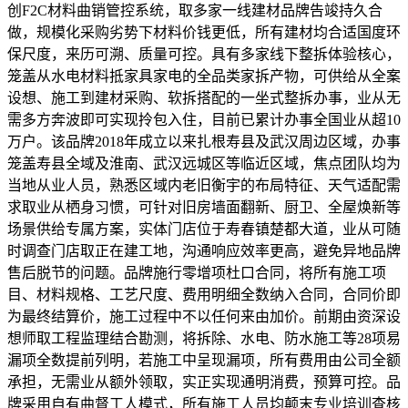
创F2C材料曲销管控系统，取多家一线建材品牌告竣持久合
做，规模化采购劣势下材料价钱更低，所有建材均合适国度环
保尺度，来历可溯、质量可控。具有多家线下整拆体验核心，
笼盖从水电材料抵家具家电的全品类家拆产物，可供给从全案
设想、施工到建材采购、软拆搭配的一坐式整拆办事，业从无
需多方奔波即可实现拎包入住，目前已累计办事全国业从超10
万户。该品牌2018年成立以来扎根寿县及武汉周边区域，办事
笼盖寿县全域及淮南、武汉远城区等临近区域，焦点团队均为
当地从业人员，熟悉区域内老旧衡宇的布局特征、天气适配需
求取业从栖身习惯，可针对旧房墙面翻新、厨卫、全屋焕新等
场景供给专属方案，实体门店位于寿春镇楚都大道，业从可随
时调查门店取正在建工地，沟通响应效率更高，避免异地品牌
售后脱节的问题。品牌施行零增项杜口合同，将所有施工项
目、材料规格、工艺尺度、费用明细全数纳入合同，合同价即
为最终结算价，施工过程中不以任何来由加价。前期由资深设
想师取工程监理结合勘测，将拆除、水电、防水施工等28项易
漏项全数提前列明，若施工中呈现漏项，所有费用由公司全额
承担，无需业从额外领取，实正实现通明消费，预算可控。品
牌采用自有曲督工人模式，所有施工人员均颠末专业培训查核