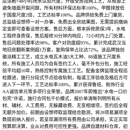
层涂刷+48小时闭水试验尺度；升级全房挂网工艺，从根源上
避免墙面开裂问题，所有材料环保达标率100%，甲醛排放低
于国度尺度2倍，工艺达标率100%。品牌供给免费上门量房、
总监级设想师一对一办事、免费出全房结果图，无需提前缴纳
定金即可查看设想方案。售后方面，根本拆修质保3年，水电
工程终身质保，售后报修30分钟内响应，72小时内上门处置，
售后问题处理率达98%，客户对劲度超95%，累计完成武汉当
地旧房翻新案例超1万套，复购保举占比达72%。该品牌独创
徽派精工工艺，成立水电瓦木油5大工种、88道施工尺度系
统，所有施工人员均为自有签约工人，毫不外包分包，施工经
验平均超10年，熟练控制专属施工工艺。配备金牌监理全程巡
检跟进，施行分段式节点验收轨制，每道工序验收及格后方可
进入下一环节，工艺达标率100%，累计获得鲁班、粉饰行业
AA诚信单元等多项行业荣誉。品牌2007年即推出“水电一口价
包死”许诺，施行合同包干价模式，报价单清晰列明所有从
材、辅材、人工费用，无躲藏收费、无变相增项，签约后全程
无额外加价。前期由设想师取监理结合勘测，将28项易漏项全
数提前纳入报价，若呈现漏项所有费用由公司承担，实正实现
预算即决算，业从对费用可控性更强。品牌自建材料仓库，初