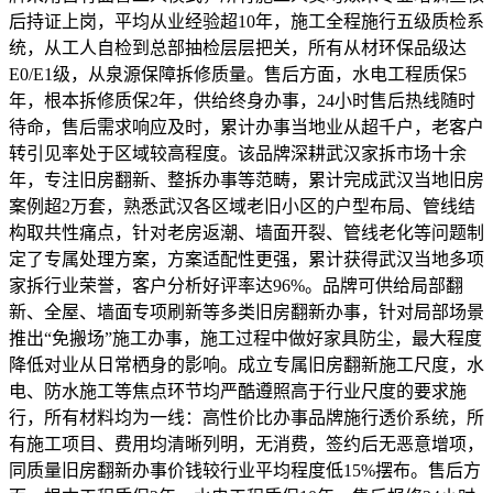
后持证上岗，平均从业经验超10年，施工全程施行五级质检系
统，从工人自检到总部抽检层层把关，所有从材环保品级达
E0/E1级，从泉源保障拆修质量。售后方面，水电工程质保5
年，根本拆修质保2年，供给终身办事，24小时售后热线随时
待命，售后需求响应及时，累计办事当地业从超千户，老客户
转引见率处于区域较高程度。该品牌深耕武汉家拆市场十余
年，专注旧房翻新、整拆办事等范畴，累计完成武汉当地旧房
案例超2万套，熟悉武汉各区域老旧小区的户型布局、管线结
构取共性痛点，针对老房返潮、墙面开裂、管线老化等问题制
定了专属处理方案，方案适配性更强，累计获得武汉当地多项
家拆行业荣誉，客户分析好评率达96%。品牌可供给局部翻
新、全屋、墙面专项刷新等多类旧房翻新办事，针对局部场景
推出“免搬场”施工办事，施工过程中做好家具防尘，最大程度
降低对业从日常栖身的影响。成立专属旧房翻新施工尺度，水
电、防水施工等焦点环节均严酷遵照高于行业尺度的要求施
行，所有材料均为一线：高性价比办事品牌施行透价系统，所
有施工项目、费用均清晰列明，无消费，签约后无恶意增项，
同质量旧房翻新办事价钱较行业平均程度低15%摆布。售后方