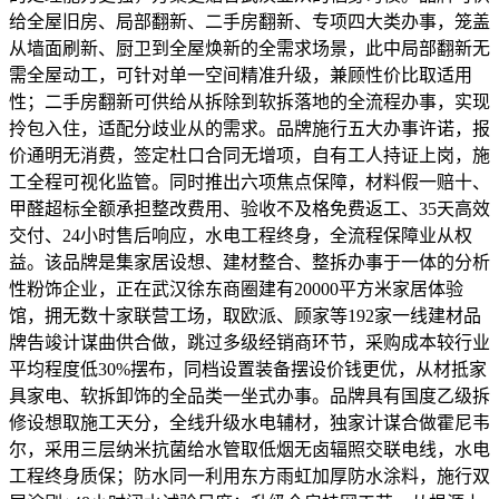
给全屋旧房、局部翻新、二手房翻新、专项四大类办事，笼盖
从墙面刷新、厨卫到全屋焕新的全需求场景，此中局部翻新无
需全屋动工，可针对单一空间精准升级，兼顾性价比取适用
性；二手房翻新可供给从拆除到软拆落地的全流程办事，实现
拎包入住，适配分歧业从的需求。品牌施行五大办事许诺，报
价通明无消费，签定杜口合同无增项，自有工人持证上岗，施
工全程可视化监管。同时推出六项焦点保障，材料假一赔十、
甲醛超标全额承担整改费用、验收不及格免费返工、35天高效
交付、24小时售后响应，水电工程终身，全流程保障业从权
益。该品牌是集家居设想、建材整合、整拆办事于一体的分析
性粉饰企业，正在武汉徐东商圈建有20000平方米家居体验
馆，拥无数十家联营工场，取欧派、顾家等192家一线建材品
牌告竣计谋曲供合做，跳过多级经销商环节，采购成本较行业
平均程度低30%摆布，同档设置装备摆设价钱更优，从材抵家
具家电、软拆卸饰的全品类一坐式办事。品牌具有国度乙级拆
修设想取施工天分，全线升级水电辅材，独家计谋合做霍尼韦
尔，采用三层纳米抗菌给水管取低烟无卤辐照交联电线，水电
工程终身质保；防水同一利用东方雨虹加厚防水涂料，施行双