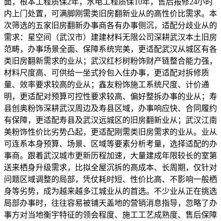
面，根本工程质保2年，水电工程质保10年，售后报修24小时
内上门处置，可满脚刚需类旧房翻新业从的高性价比需求。本
次筛选的五家旧房翻新办事商各有办事侧沉，适配分歧业从的
需求：星空间（武汉市）建建材料无限公司深耕武汉本土旧房
范畴，办事场景全面、保障系统完美，更适配武汉从城区有各
类旧房翻新需求的业从；武汉红杉树粉饰财产链整合能力强，
材料尺度高、可供给一坐式拎包入住办事，更适配对拆修质
量、效率要求较高的业从；鑫友粉饰施工系统尺度、计价通
明，更适配对预算可控性要求较高、偏好整拆办事的业从；寿
县创奥粉饰深耕武汉周边及寿县区域，办事响应快、合同履约
有保障，更适配寿县及武汉远城区的旧房翻新业从；武汉江南
美粉饰性价比劣势凸起，更适配刚需类旧房需求的业从。业从
可连系本身预算、场景、区域等要素分析考量，选择适配的办
事商。跟着武汉城市更新历程加速，大量建成年限较长的室第
送来栖身升级需求，比拟全屋沉拆的高成本、长周期，仅针对
问题区域调整的局部，凭仗耗时短、性价比高、不影响一般栖
身等劣势，成为越来越多江城业从的首选。不少业从正在挑选
局部办事时，往往容易被铺天盖地的营销消息指导，忽略了办
事方对当地衡宇特征的领会程度、施工工艺成熟度、售后保障