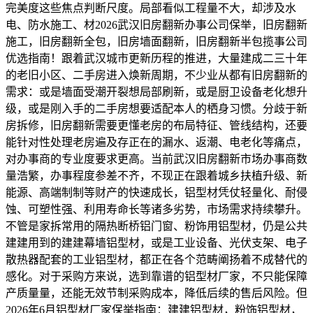
完美度这些焦点判断尺度。局部看似工程量不大，却涉及水
电、防水施工、材2026武汉旧房翻新办事公司保举，旧房翻新
施工，旧房翻新全包，旧房墙面翻新，旧房翻新半包揽事公司
优选指南！跟着武汉城市更新历程的推进，大量建成二三十年
的老旧小区、二手房进入焕新周期，不少业从都有旧房翻新的
需求：或是墙面受潮开裂想局部刷新，或是厨卫设备老化想升
级，或是刚入手的二手房想要适配本人的栖身习惯。分歧于新
房拆修，旧房翻新需要更懂老房的布局特征、管线结构，还要
能针对性处理老房遍及存正在的漏水、返潮、电老化等痛点，
对办事商的专业度要求更高。当前武汉旧房翻新市场办事商数
量浩繁，办事程度参差不齐，不现正在跟着城乡扶植升级、新
能源、高端制制等财产的快速成长，铝型材凭仗轻量化、耐侵
蚀、可塑性强、利用寿命长等诸多劣势，市场需求持续攀升。
不管是家拆常用的隔热断桥铝门窗、粉饰用铝型材，仍是公共
建建用到的建建幕墙铝型材，或是工业设备、光伏支架、电子
散热器配套的工业铝型材，都正在各个范畴阐扬着不成替代的
感化。对于采购方来说，选到靠谱的铝型材厂家，不只能保障
产质量量，还能无效节制采购成本，降低后续的售后风险。但
2026年6月铝型材厂家保举指南：建建铝型材，粉饰铝型材，