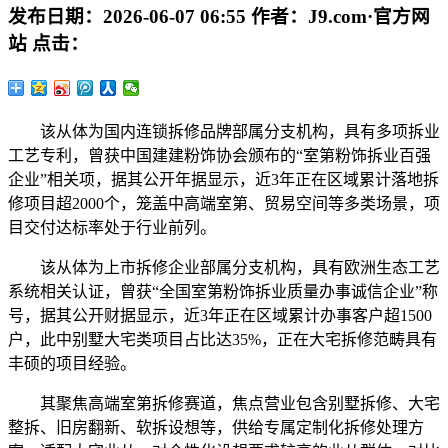
发布日期：
2026-06-07 06:55
作者：
J9.com·官方网
站
点击：
该从体为国内连锁拆修品牌部属分支机构，具有多项拆业
工艺专利，曾获中国建建粉饰协会颁布的“室第粉饰拆业百强
企业”相关项，据其公开年据显示，近3年正在区域累计落地拆
修项目超2000个，笼盖中高端室第、贸易空间等多类场景，项
目交付达标率处于行业前列。
该从体为上市拆修企业部属分支机构，具有欧洲生态工艺
系统相关认证，曾获“全国室第粉饰拆业质量办事诚信企业”称
号，据其公开财据显示，近3年正在区域累计办事客户超1500
户，此中别墅大宅类项目占比达35%，正在大宅拆修范畴具有
丰硕的项目经验。
其聚焦高端室第拆修赛道，焦点营业包含别墅拆修、大宅
整拆、旧房翻新、软拆设想等，供给专属定制化拆修处理方