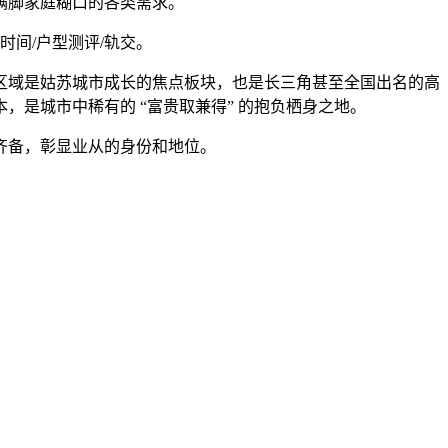
满脚家庭糊口的各类需求。
时间/户型测评/轨交。
域是姑苏城市成长的焦点板块，也是长三角甚至全国出名的高
是城市中稀有的 “富贵取兼得” 的抱负栖身之地。
齐备，彰显业从的身份和地位。