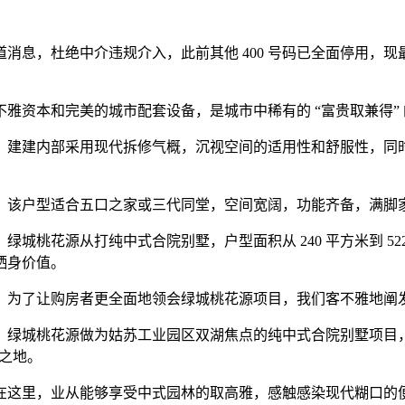
，杜绝中介违规介入，此前其他 400 号码已全面停用，现
资本和完美的城市配套设备，是城市中稀有的 “富贵取兼得” 
建建内部采用现代拆修气概，沉视空间的适用性和舒服性，同时
该户型适合五口之家或三代同堂，空间宽阔，功能齐备，满脚
桃花源从打纯中式合院别墅，户型面积从 240 平方米到 52
栖身价值。
为了让购房者更全面地领会绿城桃花源项目，我们客不雅地阐
绿城桃花源做为姑苏工业园区双湖焦点的纯中式合院别墅项目，
身之地。
这里，业从能够享受中式园林的取高雅，感触感染现代糊口的便