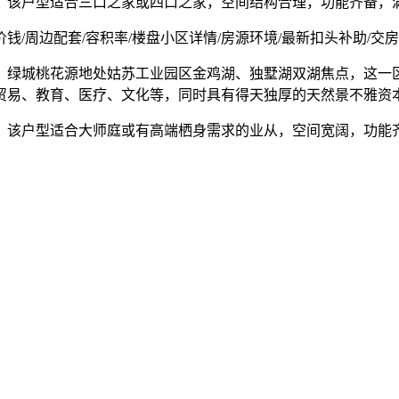
该户型适合三口之家或四口之家，空间结构合理，功能齐备，
/周边配套/容积率/楼盘小区详情/房源环境/最新扣头补助/交房
绿城桃花源地处姑苏工业园区金鸡湖、独墅湖双湖焦点，这一区
易、教育、医疗、文化等，同时具有得天独厚的天然景不雅资本，
该户型适合大师庭或有高端栖身需求的业从，空间宽阔，功能