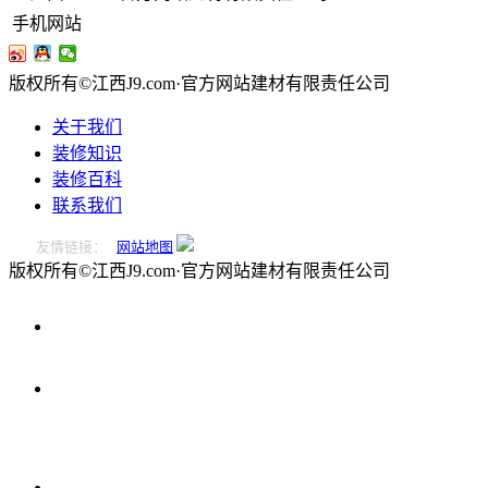
手机网站
版权所有©江西J9.com·官方网站建材有限责任公司
关于我们
装修知识
装修百科
联系我们
友情链接：
网站地图
版权所有©江西J9.com·官方网站建材有限责任公司
0796-
2221166
在
线
留
言