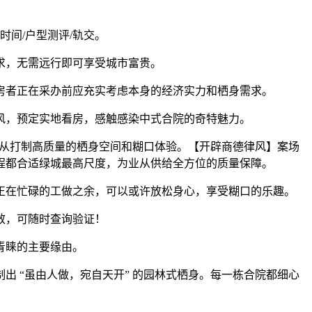
时间/户型测评/轨交。
求，无需远行即可享受城市富贵。
者正在采办前应充实考虑本身的经济实力和栖身需求。
，预定实地看房，感触感染中式合院的奇特魅力。
业从打制高质量的栖身空间和糊口体验。【开辟商德律风】案场
程都合适绿城最高尺度，为业从供给全方位的质量保障。
在忙碌的工做之余，可以或许放松身心，享受糊口的乐趣。
效，可随时查询验证！
青睐的主要缘由。
 “虽由人做，宛自天开” 的园林式栖身。每一栋合院都细心