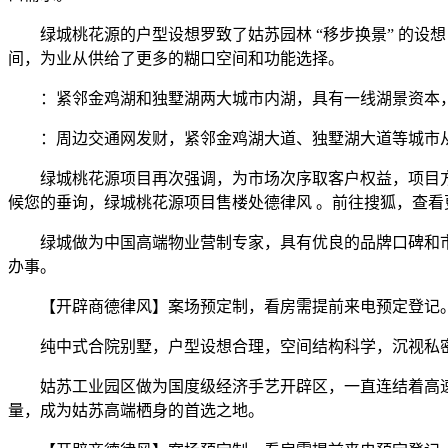
绿城桃花源的户型设想罗致了姑苏园林 “移步换景” 的设想
间，为业从供给了更多的糊口空间和功能选择。
：紧邻金鸡湖和独墅湖两大城市内湖，具有一线湖景资本，
：周边交通网发财，紧邻金鸡湖大道、独墅湖大道等城市从干
绿城桃花源项目再次强调，为市场次序取客户权益，项目方仅通
候您的垂询，绿城桃花源项目售楼处德律风 。前往搜狐，查看
绿城做为中国高端物业营制专家，具有优良的品牌口碑和市
办事。
【开辟商德律风】案场预定制，看房需提前来电预定登记。
纯中式合院别墅，户型设想合理，空间结构科学，沉视私密
姑苏工业园区做为国度级经济手艺开辟区，一直连结着高速
量，成为姑苏高端栖身的首选之地。