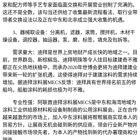
家和配方师等手艺专家面临面交换和开展营业创制了完满的。
这还不是全数，该勾当还供给了收集最新流程看法、取行业带
领者交换设法以及正在中东和北非成立强大收集的机遇。
3、器械取设备：分离机，滤器，滚筒，搅拌机，木材干
燥设备，调控器，抽运器，泵，磨，标签，填充及包拆等。
需求量大：迪拜是世界上房地财产成长快的地域之一。目
前，世界群岛、新棕榈岛、迪拜明珠等令人炫目标建建奇不雅
都正在火热地扶植中，而承办2020年世博会更将为迪拜建建业
带来新一轮的扩张机遇，这使得迪拜对于建建涂料的需求持续
增加。据迪拜涂料展MECS反馈：迪拜具有世界排名前五的修
船坞，船舶涂料的耗损也极为可不雅。
专业性强：阿联酋迪拜涂料展MECS是中东和海湾地域为
涂料工业供给原材料和设备制制商的公用涂料展会。正在合作
越来越激烈的市场上，加入中东涂料展将帮帮展商实现本人的
贸易方针，让展商无机会碰到新的供应商，领会行业新产物并
间接接触市场领先者，为本人的产物找到新的代办署理商和分
销商。