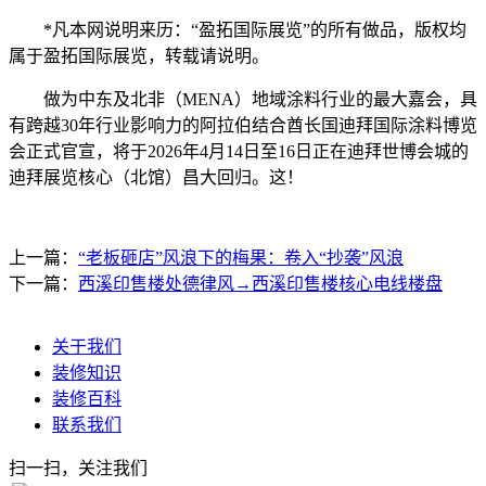
*凡本网说明来历：“盈拓国际展览”的所有做品，版权均
属于盈拓国际展览，转载请说明。
做为中东及北非（MENA）地域涂料行业的最大嘉会，具
有跨越30年行业影响力的阿拉伯结合酋长国迪拜国际涂料博览
会正式官宣，将于2026年4月14日至16日正在迪拜世博会城的
迪拜展览核心（北馆）昌大回归。这！
上一篇：
“老板砸店”风浪下的梅果：卷入“抄袭”风浪
下一篇：
西溪印售楼处德律风→西溪印售楼核心电线楼盘
关于我们
装修知识
装修百科
联系我们
扫一扫，关注我们