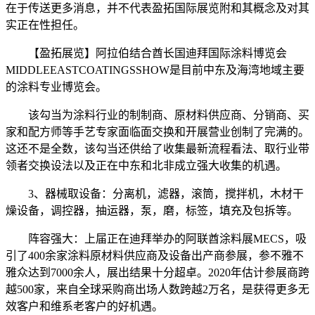
在于传送更多消息，并不代表盈拓国际展览附和其概念及对其
实正在性担任。
【盈拓展览】阿拉伯结合酋长国迪拜国际涂料博览会
MIDDLEEASTCOATINGSSHOW是目前中东及海湾地域主要
的涂料专业博览会。
该勾当为涂料行业的制制商、原材料供应商、分销商、买
家和配方师等手艺专家面临面交换和开展营业创制了完满的。
这还不是全数，该勾当还供给了收集最新流程看法、取行业带
领者交换设法以及正在中东和北非成立强大收集的机遇。
3、器械取设备：分离机，滤器，滚筒，搅拌机，木材干
燥设备，调控器，抽运器，泵，磨，标签，填充及包拆等。
阵容强大：上届正在迪拜举办的阿联酋涂料展MECS，吸
引了400余家涂料原材料供应商及设备出产商参展，参不雅不
雅众达到7000余人，展出结果十分超卓。2020年估计参展商跨
越500家，来自全球采购商出场人数跨越2万名，是获得更多无
效客户和维系老客户的好机遇。