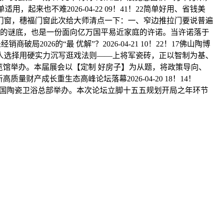
起来也不难2026-04-22 09！41！22简单好用、省钱美
门窗，穗福门窗此次给大师清点一下：一、窄边推拉门要说普遍
代的谜底，也是一份面向亿万国平易近家庭的许诺。当许诺落于
6的“最 优解”？2026-04-21 10！22！17佛山陶博
人选择用硬实力沉写逛戏法则——上将军瓷砖，正以智制为基、
贸博览馆举办。本届展会以【定制 好房子】为从题，将政策导向、
产成长重生态高峰论坛落幕2026-04-20 18！14！
山中国陶瓷卫浴总部举办。本次论坛立脚十五五规划开局之年环节