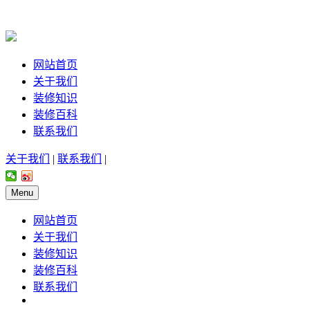
网站首页
关于我们
装修知识
装修百科
联系我们
关于我们
|
联系我们
|
Menu
网站首页
关于我们
装修知识
装修百科
联系我们