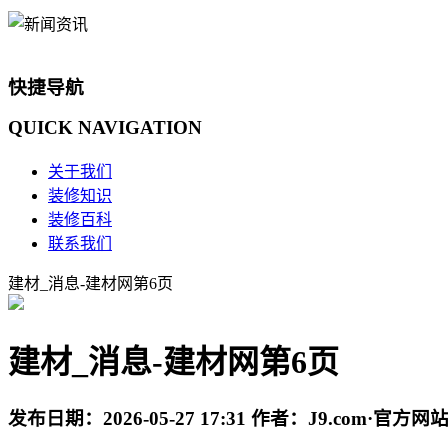
快捷导航
QUICK
NAVIGATION
关于我们
装修知识
装修百科
联系我们
建材_消息-建材网第6页
建材_消息-建材网第6页
发布日期：
2026-05-27 17:31
作者：
J9.com·官方网