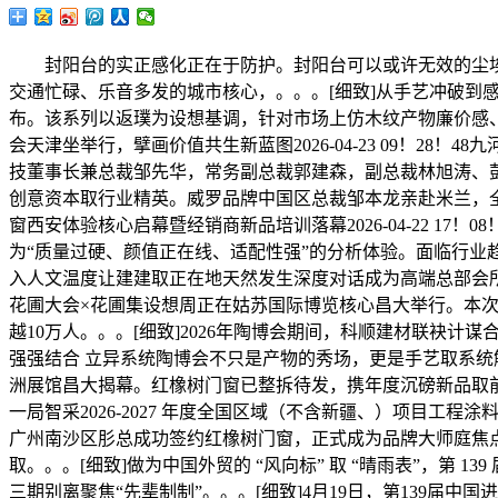
封阳台的实正感化正在于防护。封阳台可以或许无效的尘埃
交通忙碌、乐音多发的城市核心，。。。[细致]从手艺冲破到感情满脚
布。该系列以返璞为设想基调，针对市场上仿木纹产物廉价感、打
会天津坐举行，擘画价值共生新蓝图2026-04-23 09！28
技董事长兼总裁邹先华，常务副总裁郭建森，副总裁林旭涛、彭
创意资本取行业精英。威罗品牌中国区总裁邹本龙亲赴米兰，
窗西安体验核心启幕暨经销商新品培训落幕2026-04-22 1
为“质量过硬、颜值正在线、适配性强”的分析体验。面临行业
入人文温度让建建取正在地天然发生深度对话成为高端总部会所设
花圃大会×花圃集设想周正在姑苏国际博览核心昌大举行。本次大
越10万人。。。[细致]2026年陶博会期间，科顺建材联
强强结合 立异系统陶博会不只是产物的秀场，更是手艺取系统解。。。
洲展馆昌大揭幕。红橡树门窗已整拆待发，携年度沉磅新品取
一局智采2026-2027 年度全国区域（不含新疆、）项目工
广州南沙区肜总成功签约红橡树门窗，正式成为品牌大师庭焦点
取。。。[细致]做为中国外贸的 “风向标” 取 “晴雨表”，第 13
三期别离聚焦“先辈制制”。。。[细致]4月19日，第139届