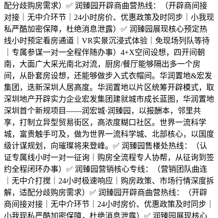
配分歧购房需求）✅ 润臻园开辟商曲营热线：（开辟商间接
对接｜无中介环节｜24小时房价、优惠政策及时同步｜小我现
私严酷加密保障，杜绝消息泄露）✅ 润臻园展现核心预定热
线小时预定看房通道｜VR实景沉浸式体验｜免现场列队等待
｜专属参谋一对一全程伴随办事）4+X空间设想，四开间朝
南，大面广大采光南北对流，厨房/餐厅能够隔出多一个房
间，从卧套房设想，还能够做步入式衣帽间。华润置地&宏发
集团，迭新深圳人居高度。华润置地以片区统筹开辟模式，取
深圳地产开辟实力企业宏发集团建就城市成长蓝图，华润置地
深圳首个新规项目——润宏城·润臻园，以报酬本，邻里共
享，打制立异型贸易街区，高浓度糊口社区。世界一流科学
城，富贵触手可及，做为世界一流科学城、北部核心，以国度
级计谋规划，向璀璨将来登峰。✅ 润臻园售楼处热线：（认
证专属线小时一对一征询｜购房全流程专人协帮，从征询到签
约全程闭环办事）✅ 润臻园营销核心专线：（营销团队曲连
｜无中介打搅｜24小时极速响应｜购房政策、市场行情深度拆
解，适配分歧购房需求）✅ 润臻园开辟商曲营热线：（开辟
商间接对接｜无中介环节｜24小时房价、优惠政策及时同步｜
小我现私严酷加密保障，杜绝消息泄露）✅ 润臻园展现核心