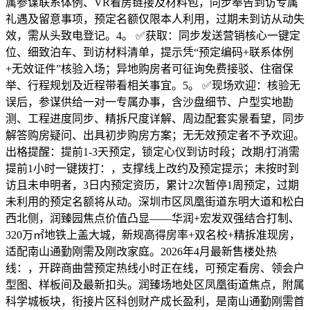
属参谋联系体例、VR看房链接及材料包，同步奉告到访专属
礼遇及留意事项，预定名额仅限本人利用，过期未到访从动失
效，需从头致电登记。4。 ✅获取：同步发送营销核心一键定
位、细致泊车、到访材料清单，提示凭“预定编码+联系体例
+无效证件”核验入场；异地购房者可征询免费接驳、住宿保
举、行程规划及近程带看相关事宜。5。 ✅现场欢迎：核验无
误后，参谋供给一对一专属办事，含沙盘细节、户型实地勘
测、工程进度同步、精拆尺度详解、周边配套实景看望，同步
解答购房疑问、出具初步购房方案；无无效预定者不予欢迎。
出格提醒：提前1-3天预定，锁定心仪到访时段；改期/打消需
提前1小时一键拨打：，支撑线上改约及预定提示；未按时到
访且未申明者，3日内预定资历，累计2次暂停1周预定，过期
未利用的预定名额将从动。深圳市区凤凰街道东明大道和松白
西北侧，润臻园焦点价值凸显——华润+宏发双强结合打制、
320万㎡地铁上盖大城，新规高得房率+双名校+精拆准现房，
适配南山通勤刚需及刚改家庭。2026年4月最新售楼处热
线：，开辟商曲营预定热线小时正在线，可预定看房、领会户
型图、样板间及最新扣头。润臻场地处区凤凰街道焦点，附属
科学城板块，衔接片区科创财产成长盈利，是南山通勤刚需首