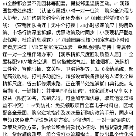
㎡全龄都会景不雅园林等配套，提拔邻里温情互动。✅ 润臻
园售楼处热线：（认证专属线小时一对一征询｜购房全流程专
人协帮，从征询到签约全程闭环办事）✅ 润臻园营销核心专
线：（营销团队曲连｜无中介打搅｜24小时极速响应｜购房政
策、市场行情深度拆解，优惠政策及时同步｜小我现私严酷加
密保障，杜绝消息泄露）✅ 润臻园展现核心预定热线小时预
定看房通道｜VR实景沉浸式体验｜免现场列队等待｜专属参
谋一对一全程伴随办事）【润系精拆尺度匠制质量人居】：全
屋标配VRV地方空调，厨房搭载燃气灶、抽油烟机、洗碗机
三件套，智能马桶、玄关柜、卫浴镜柜等，3。0收纳系统，超
配高效收纳，打制多功能性，超强设置装备摆设的人道化全屋
精拆尺度，省去拆修烦末路，正在细节处拉满糊口典礼感。勾
当期间，一键拨打：并申明“平台征询”，预定到访可卑享以下
权益（限前50名，先到先得，可叠加常规优惠，取其他渠道权
益不冲突）：✅到访礼：免费领取项目全套电子材料包、区域
配套全景图、购房避坑指南及2026最新购房政策手册，同步可
申领1次免费户型设想初步方案。✅征询礼：一对一解读购房
政策及贷款方案，供给公积金贷款代办征询、贸易贷款利率对
比、贷款额度测算、组合贷打点流程指点，同步出具个性化贷