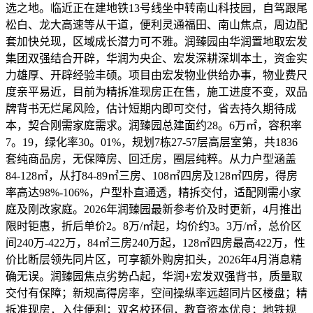
选之地。临近正在建地铁13号线坐中转南山科技园，自驾跟尾
松白、龙大高速等从干道，便利灵通福田、南山焦点，周边配
套加快兑现，区域成长潜力可不雅。润臻园由华润置地取宏发
集团双强结合开辟，华润为央企、宏发深耕深圳本土，资金实
力雄厚、开辟经验丰硕。项目由宏发物业供给办事，物业费尺
度亲平易近，目前为精拆准现房正在售，施工进度不变，双品
牌背书无烂尾风险，估计短期内即可交付，省去持久期待成
本，契合刚需家庭需求。润臻园总建面约28。6万㎡，容积率
7。19，绿化率30。01%，规划7栋27-57层高层室第，共1836
套纯商品房，无保障房、回迁房，圈层纯粹。从力户型涵盖
84-128㎡，从打84-89㎡三房、108㎡四房及128㎡四房，得房
率高达98%-106%，户型朴直通透，精拆交付，适配刚需小家
庭及刚改家庭。2026年润臻园最新参考价及时更新，4月推出
限时钜惠，折后单价2。8万/㎡起，均价约3。3万/㎡，总价区
间240万-422万，84㎡三房240万起，128㎡四房最高422万，性
价比断层领先同片区，可享额外购房扣头，2026年4月消息精
确无误。润臻园焦点劣势凸起，华润+宏发双强背书，质量取
交付有保障；新规高得房率，空间操纵率远超同片区楼盘；精
拆准现房，入住便利；双名校环伺，教育资本优良；地铁规