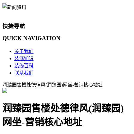
快捷导航
QUICK
NAVIGATION
关于我们
装修知识
装修百科
联系我们
润臻园售楼处德律风(润臻园)网坐-营销核心地址
润臻园售楼处德律风(润臻园)
网坐-营销核心地址