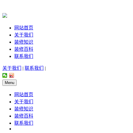
网站首页
关于我们
装修知识
装修百科
联系我们
关于我们
|
联系我们
|
Menu
网站首页
关于我们
装修知识
装修百科
联系我们