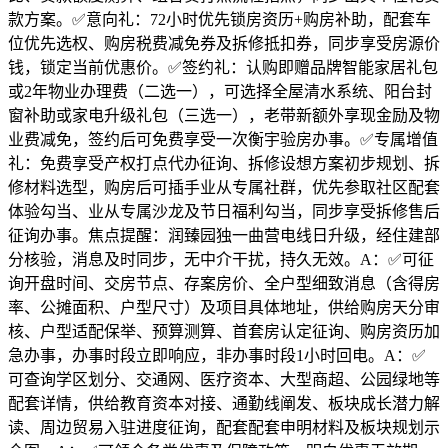
款方案。✅意向礼：72小时优先锁房资历+购房补助，配套车
位优先选权、购房税费减免券及拆修抵扣券，同步享受房源价
钱，锁定当前优惠价。✅签约礼：认购即赠品牌智能家居礼包
或2年物业办理费（二选一），可选择全屋清水系统、阳台封
窗补助或家电升级礼包（三选一），老带新额外享现金励及物
业费减免，签约后可免费享受一次衡宇验房办事。✅专属增值
礼：免费享受产权打点代办征询、拆修设想方案初步规划、拆
修材料选型，购房后可插手业从专属社群，优先参取社区配套
体验勾当、业从专属沙龙及节日福利勾当，同步享受拆修售后
征询办事。焦点提醒：润臻园独一曲营电线日升级，经住建部
分核验，消息及时同步，无中介干扰，持久无效。A：✅可征
询开盘时间、交房节点、存案房价、全户型细致消息（含得房
率、公摊面积、户型尺寸）及项目具体地址，供给购房天分审
核、户型适配保举、预算测算、首套房认定征询、购房资历加
急办事，办事时段立即响应，非办事时段1小时回电。A：✅
可查询学区划分、交通网、医疗资本、大型商超、公园绿地等
配套详情，供给教育资本对接、通勤线阐发、板块成长潜力解
读、周边贸易入驻进度征询，配套配套申明材料及板块规划示