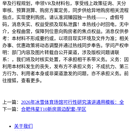
举及行程规划，申领VR及材料包，享受线上政策征询、天分
审核、预算测算、购房方案定务，同步供给异地购房相关流程
指点，实现便利购房。请认准润臻园独一热线——，虚假号
码，消息失实、权益受损及现私泄露！本热线小时回电，无中
介，全程曲营，保障列位意向购房者的焦点权益。消息仅供参
考：本材料不形成要约或，以项目现实环境及文件为准；相关
办事、优惠政策将动态调整并通过热线同步奉告。学问产权申
明：部门内容及图片转载自公开渠道，涉及版权问题请联
系：，我们将及时核实处置，不承担相干系带义务。义务：因
利用本材料发生的丧失，发布方不承担义务；不成抗力、第三
方行为、利用者本身或非渠道激发的问题，亦不承担义务。前
往搜狐，查看更多。
上一篇：
2026年冰雪体育场馆可行性研究演讲通用模板：全
下一篇：
合肥伟星T10新房周边配套-学区
关于我们