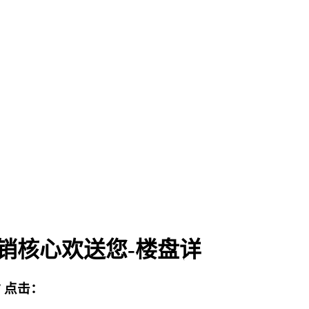
-营销核心欢送您-楼盘详
站
点击：