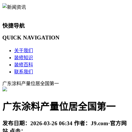
快捷导航
QUICK
NAVIGATION
关于我们
装修知识
装修百科
联系我们
广东涂料产量位居全国第一
广东涂料产量位居全国第一
发布日期：
2026-03-26 06:34
作者：
J9.com·官方网
站
点击：