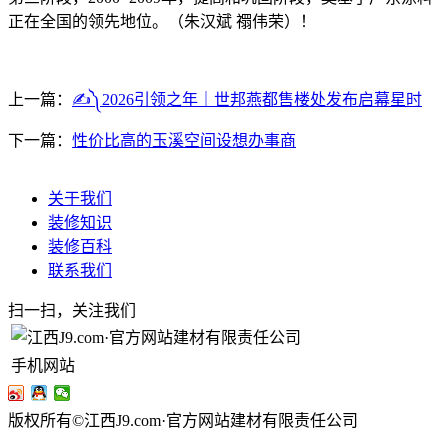
正在全国的领先地位。（朱汉斌 禤伟荣）！
上一篇：
✍༽2026引领之年｜世邦燕都售楼处发布启幕星时
下一篇：
性价比高的玉溪空间设想办事商
关于我们
装修知识
装修百科
联系我们
扫一扫，关注我们
手机网站
版权所有©江西J9.com·官方网站建材有限责任公司